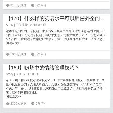
ė
3148次浏览
6
0条评论
【170】什么样的英语水平可以胜任外企的工作？
Stacy
|
工作技能
| 2015-09-18
这本来是知乎的一个问题。那天写500强常用的外语缩写词总结的时候，在
知乎上看到有人问这个问题，就顺手把那天写的文章贴上去了，没想到今天
登陆知乎，发现这个答案已经置顶了，第一次收到这么多关注，诚惶诚恐。
阅读全文>>
ė
5915次浏览
6
0条评论
【169】职场中的情绪管理技巧？
Stacy
|
沟通
| 2015-09-16
今天有刚工作不久的小朋友问小A，工作中遇到的讨厌的人，很难合作，而
且不仅是自己的个人偏见和感受，其他人也有这么觉得。小A听到了之后，
不免开导一番，同时也发现，原来自己早已度过了职场初期那种负面情绪一
来，就不知所措的阶段。
阅读全文>>
ė
2300次浏览
6
0条评论