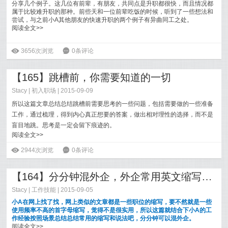
分享几个例子。这几位有前辈，有朋友，共同点是升职都很快，而且情况都
属于比较难升职的那种。前些天和一位前辈吃饭的时候，听到了一些想法和
尝试，与之前小A其他朋友的快速升职的两个例子有异曲同工之处。
阅读全文>>
ė
3656次浏览
6
0条评论
【165】跳槽前，你需要知道的一切
Stacy
|
初入职场
| 2015-09-09
所以这篇文章总结总结跳槽前需要思考的一些问题，包括需要做的一些准备
工作，通过梳理，得到内心真正想要的答案，做出相对理性的选择，而不是
盲目地跳。思考是一定会留下痕迹的。
阅读全文>>
ė
2944次浏览
6
0条评论
【164】分分钟混外企，外企常用英文缩写&说法
Stacy
|
工作技能
| 2015-09-05
小A在网上找了找，网上类似的文章都是一些职位的缩写，要不然就是一些
使用频率不高的首字母缩写，觉得不是很实用，所以这篇就结合下小A的工
作经验按照场景总结总结常用的缩写和说法吧，分分钟可以混外企。
阅读全文>>