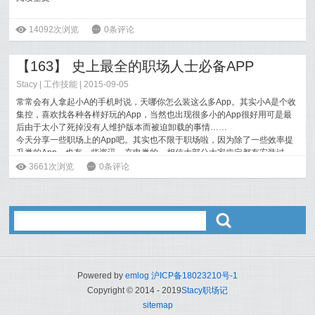
ė
14092次浏览
6
0条评论
【163】 史上最全的职场人士必备APP
Stacy
|
工作技能
| 2015-09-05
常常会有人拿起小A的手机时说，天哪你怎么装这么多App。其实小A是个收
集控，喜欢找各种各样好玩的App，当然也出现很多小的App很好用可是最
后由于太小了死掉没有人维护版本而被迫卸载的事情……
今天分享一些职场上的App吧。其实也不限于职场啦，因为除了一些效率提
升类的App，也有一些资讯、充电类的。相信大部分大家肯定都有安装过，
所以介绍也不多说废话了，另外同类的一些App，小A也试过一些，留下来
ė
3661次浏览
6
0条评论
的个人认为是简单易用的，不排除其他的人有不同需求，欢迎吐槽。
阅读全文>>
ő
Powered by
emlog
沪ICP备18023210号-1
Copyright © 2014 - 2019
Stacy职场记
sitemap