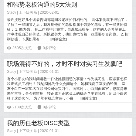
和强势老板沟通的5大法则
Stacy
|
上下级关系
| 2020-02-01
最近接连好几个读者咨询都是问和老板如何相处的。 具体案例就不细说了，
了解了一些细节之后，我发现他们的老板都属于强势的老板，有一些共同特
征： 1. 能力强， 把工作看得比较重，自愿加班很多，这样的人会希望在工
作中体现自己的价值。所以很努力，他们也把管着一些重要职责岗位。 2. 控
制欲强，下属如果有一
[
阅读全文
]
ė
3605次浏览
6
0条评论
职场混得不好的，才时不时对实习生发飙吧
Stacy
|
上下级关系
| 2020-01-31
有个小朋友约我时间请教一件让她很困惑的事情：作为实习生，应该要怎样
和正式员工相处？ 我纳闷她为什么会问这个。她和我说了室友的经历。 室
友小白在一家知名互联网公司做实习生。面试时，小白问面试官，也就是未
来的主管，是否有留用、转正成为正式员工的机会？主管说有，所以小白选
择了这份实习。 为了能有机会留任，小白
[
阅读全文
]
ė
2139次浏览
6
0条评论
我的历任老板DISC类型
Stacy
|
上下级关系
| 2020-01-31