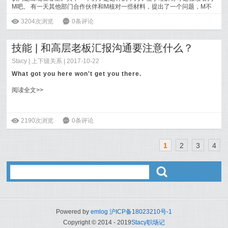
M吧。 有一天其他部门合作伙伴和M核对一些材料，提出了一个问题，M不
太确定，于是问了老板这个问题。老板回答了
[
阅读全文
]
ė
3204次浏览
6
0条评论
技能 | 和高层老板汇报沟通要注意什么？
Stacy
|
上下级关系
| 2017-10-22
What got you here won't get you there.
阅读全文>>
ė
2190次浏览
6
0条评论
1
2
3
4
ő
Powered by
emlog
沪ICP备18023210号-1
Copyright © 2014 - 2019
Stacy职场记