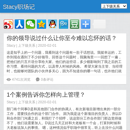
Stacy职场记
你的领导说过什么让你至今难以忘怀的话？
Stacy
|
上下级关系
| 2020-02-01
这是知乎上的一个问题，我看到这个问题有一肚子话想说。我挺幸运的，工
作到现在遇到了不少好领导。回答这个问题时，我脑海里一一回想了一遍，
把他们的只言片语分享给大家。他们的这些话，多少都影响到了我之后的工
作习惯、看待问题的方式，以及带人时候的风格。 希望大家当主管、当经理
时，也能够对团队的小伙伴多关心，因为不知道你的哪一句话，也许他们就
能默默记在心里好久，能影响他们好
[
阅读全文
]
ė
4741次浏览
6
0条评论
1个案例告诉你怎样向上管理？
Stacy
|
上下级关系
| 2020-02-01
部门有个同事D是和其他部门合作的协调人，有次新项目新增出来的一部分
工作，需要找合作的这个部门合作。 因为我是这个新项目的负责人，所以D
和合作部门沟通之后，和我打了个招呼，说这部分工作合作部门那边觉得做
不了，他们说需要加人。D说过几天正好和大老板有一个会，打算到时候和
大老板说加人的事情。 嗯，这种情况似乎职场中很常见，听上去没什么问题