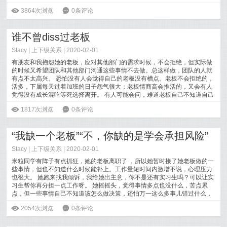
[
阅读全文
]
ė
3864次浏览
6
0条评论
谁不曾diss过老板
Stacy
|
上下级关系
| 2020-02-01
有朋友和我抱怨她的老板，应对其他部门的需求时候，不会拒绝，但实际做
的时候又希望团队和其他部门沟通这些事情不去做。总这样做，团队的人就
有点不太高兴。 恐怕没有人会觉得自己的老板没有槽点。老板不会拒绝的，
活多，下属每天过着加班的日子怨气很大；老板情商高会推活的，又会有人
觉得没有成长混吃等死选择离开。 有人可能会问，难道老板自己不知道自己
的缺点吗
[
阅读全文
]
ė
1817次浏览
6
0条评论
“我缺一个老板”“不，你缺的是学会承担风险”
Stacy
|
上下级关系
| 2020-02-01
米粒同学有阵子有点抓狂，她的老板离职了 ，所以她暂时接了她老板做的一
些事情，但也不知道什么时候能补上。工作量短时间内激增不说，心理压力
也很大。 她跑来找我倾诉，我给她出主意，你不是还有实习生吗？可以让实
习生帮你再分担一点工作呀。 她摇摇头，觉得事情多点也没什么，苦点累
点，但一些事情自己不知道该怎么做决策，还怕万一这么多事儿错过什么，
漏掉什么
[
阅读全文
]
ė
2054次浏览
6
0条评论