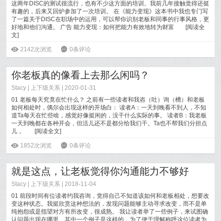
这两年DISC的测试很流行，也有不少这方面的培训。我前几年接触觉得还挺
有趣的，后来又回炉参加了一次培训。 在《能力变现》这本书中我也专门写
了一篇关于DISC在职场中的运用，可以帮你识别老板和同事的行事风格，更
好地和他们沟通。 广告 能力变现：如何把能力有效地转为财富
[
阅读全
文
]
ė
2142次浏览
6
0条评论
你老板真的像看上去那么闲吗？
Stacy
|
上下级关系
| 2020-01-31
01 老板每天究竟在忙什么？ 之前有一些读者和我咨（吐）询（槽）和老板
如何相处时，偶尔会出现这样的开场白： 读者A：一天到晚看不到人，不知
道Ta每天在忙些啥，感觉好像挺闲的，没干什么实际的事。 读者B：我老板
一天到晚都在各种开会，但活儿还不是都分给我们干。Ta也不帮我们分担点
儿，
[
阅读全文
]
ė
1852次浏览
6
0条评论
就是这点，让老板觉得你沟通能力不够好
Stacy
|
上下级关系
| 2018-11-04
01 前段时间有位读者约我咨询，觉得自己不知道该如何和老板相处，想要改
变这种状态。我挺欣赏这种想法的，发现问题能够主动寻求改变，而不是单
纯抱怨或是指望对方有所改变，很成熟。 我让读者举了一些例子，来试图确
认问题出现在哪里。其中一个例子是这样的，为了便于理解称呼这位读者为