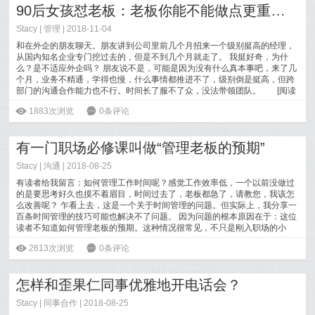
90后女孩怼老板：老板你能不能做点更重要的事情？
Stacy
|
管理
| 2018-11-04
和在外企的朋友聊天。朋友讲到公司里前几个月招来一个级别挺高的经理，
从国内知名企业专门挖过去的，但是不到几个月就走了。 我挺好奇，为什
么？是不适应外企吗？ 朋友说不是，可能是因为没有什么真本事吧，来了几
个月，业务不精通，学得也慢，什么事情都推进不了，级别倒是挺高，但跨
部门的沟通合作能力也不行。时间长了服不了众，没法带领团队。
[
阅读
全文
]
ė
1883次浏览
6
0条评论
有一门职场必修课叫做“管理老板的预期”
Stacy
|
沟通
| 2018-08-25
有读者给我留言：如何管理工作时间呢？感觉工作效率低，一个以前没做过
的是要思考好久也摸不着眉目，时间过去了，老板都急了，请教您，我该怎
么改善呢？ 乍看上去，这是一个关于时间管理的问题。但实际上，我分享一
百条时间管理的技巧可能也解决不了问题。 因为问题的根本原因在于：这位
读者不知道如何管理老板的预期。这种情况很常见，不只是刚入职场的小
白，即
[
阅读全文
]
ė
2613次浏览
6
0条评论
怎样和歪果仁同事优雅地开电话会？
Stacy
|
同事合作
| 2018-08-25