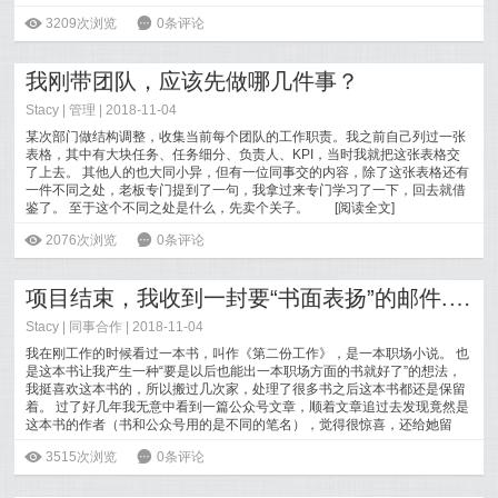
太确定，于是问了老板这个问题。老板回答了
[
阅读全文
]
ė
3209次浏览
6
0条评论
我刚带团队，应该先做哪几件事？
Stacy
|
管理
| 2018-11-04
某次部门做结构调整，收集当前每个团队的工作职责。我之前自己列过一张
表格，其中有大块任务、任务细分、负责人、KPI，当时我就把这张表格交
了上去。 其他人的也大同小异，但有一位同事交的内容，除了这张表格还有
一件不同之处，老板专门提到了一句，我拿过来专门学习了一下，回去就借
鉴了。 至于这个不同之处是什么，先卖个关子。
[
阅读全文
]
ė
2076次浏览
6
0条评论
项目结束，我收到一封要“书面表扬”的邮件......
Stacy
|
同事合作
| 2018-11-04
我在刚工作的时候看过一本书，叫作《第二份工作》，是一本职场小说。 也
是这本书让我产生一种“要是以后也能出一本职场方面的书就好了”的想法，
我挺喜欢这本书的，所以搬过几次家，处理了很多书之后这本书都还是保留
着。 过了好几年我无意中看到一篇公众号文章，顺着文章追过去发现竟然是
这本书的作者（书和公众号用的是不同的笔名），觉得很惊喜，还给她留
[
阅读全文
]
ė
3515次浏览
6
0条评论