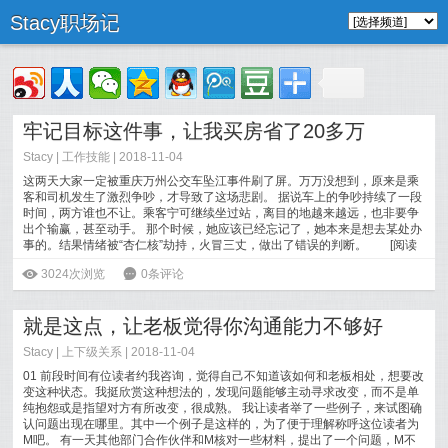
Stacy职场记
牢记目标这件事，让我买房省了20多万
Stacy
|
工作技能
| 2018-11-04
这两天大家一定被重庆万州公交车坠江事件刷了屏。万万没想到，原来是乘
客和司机发生了激烈争吵，才导致了这场悲剧。 据说车上的争吵持续了一段
时间，两方谁也不让。乘客宁可继续坐过站，离目的地越来越远，也非要争
出个输赢，甚至动手。 那个时候，她应该已经忘记了，她本来是想去某处办
事的。结果情绪被“杏仁核”劫持，火冒三丈，做出了错误的判断。
[
阅读
全文
]
ė
3024次浏览
6
0条评论
就是这点，让老板觉得你沟通能力不够好
Stacy
|
上下级关系
| 2018-11-04
01 前段时间有位读者约我咨询，觉得自己不知道该如何和老板相处，想要改
变这种状态。我挺欣赏这种想法的，发现问题能够主动寻求改变，而不是单
纯抱怨或是指望对方有所改变，很成熟。 我让读者举了一些例子，来试图确
认问题出现在哪里。其中一个例子是这样的，为了便于理解称呼这位读者为
M吧。 有一天其他部门合作伙伴和M核对一些材料，提出了一个问题，M不