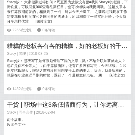
Stacy按： 大家假期过得如何？周五因为放假没有更#我问Stacy#的栏目，下
周恢复，可以回复000查看往期栏目，也可以继续向我提问哦。 这篇文章本
来打算假期前发的，稍微晚了一点，所以今天推送了。 之前说过我现在工作
需要花很多时间在和各国同事的沟通上，所以积攒了一些实用经验，今天就
分享怎样优雅
[
阅读全文
]
ė
2265次浏览
6
0条评论
糟糕的老板各有各的糟糕，好的老板好的千篇一律
Stacy
|
管理
| 2018-08-25
Stacy按： 那天写了如何激励管理下属的文章（戳：不给升职加薪就走人？
也许是你不会带人），由于篇幅所限，还有许多没有写完，今天继续。 1 和
朋友吃饭聊天，聊到之前有段时间想要换工作的事儿，我说，我最庆幸的，
就是在职业生涯早期的时候，遇到了一个最糟糕的老板。 朋
[
阅读全文
]
ė
1482次浏览
6
0条评论
干货 | 职场中这3条低情商行为，让你远离好机会
Stacy
|
同事合作
| 2018-02-04
两个故事。
阅读全文>>