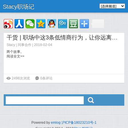
Stacy职场记
干货 | 职场中这3条低情商行为，让你远离好机会
Stacy
|
同事合作
| 2018-02-04
两个故事。
阅读全文>>
ė
2498次浏览
6
0条评论
ő
Powered by
emlog
沪ICP备18023210号-1