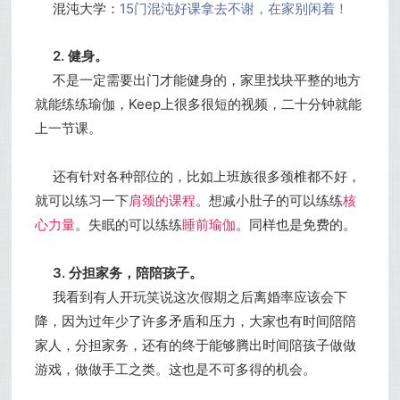
混沌大学：
15门混沌好课拿去不谢，在家别闲着！
2. 健身。
不是一定需要出门才能健身的，家里找块平整的地方
就能练练瑜伽，Keep上很多很短的视频，二十分钟就能
上一节课。
还有针对各种部位的，比如上班族很多颈椎都不好，
就可以练习一下
肩颈的课程
。想减小肚子的可以练练
核
心力量
。失眠的可以练练
睡前瑜伽
。同样也是免费的。
3. 分担家务，陪陪孩子。
我看到有人开玩笑说这次假期之后离婚率应该会下
降，因为过年少了许多矛盾和压力，大家也有时间陪陪
家人，分担家务，还有的终于能够腾出时间陪孩子做做
游戏，做做手工之类。这也是不可多得的机会。