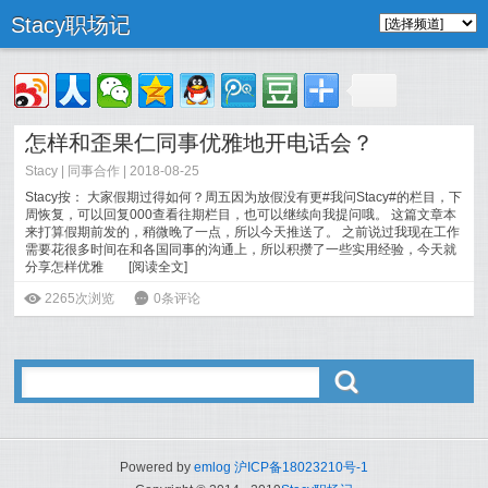
Stacy职场记
怎样和歪果仁同事优雅地开电话会？
Stacy
|
同事合作
| 2018-08-25
Stacy按： 大家假期过得如何？周五因为放假没有更#我问Stacy#的栏目，下
周恢复，可以回复000查看往期栏目，也可以继续向我提问哦。 这篇文章本
来打算假期前发的，稍微晚了一点，所以今天推送了。 之前说过我现在工作
需要花很多时间在和各国同事的沟通上，所以积攒了一些实用经验，今天就
分享怎样优雅
[
阅读全文
]
ė
2265次浏览
6
0条评论
ő
Powered by
emlog
沪ICP备18023210号-1