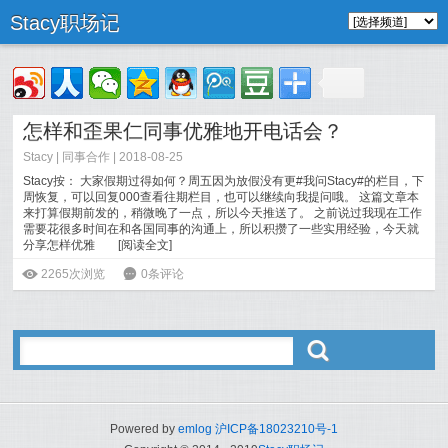
Stacy职场记
怎样和歪果仁同事优雅地开电话会？
Stacy
|
同事合作
| 2018-08-25
Stacy按： 大家假期过得如何？周五因为放假没有更#我问Stacy#的栏目，下
周恢复，可以回复000查看往期栏目，也可以继续向我提问哦。 这篇文章本
来打算假期前发的，稍微晚了一点，所以今天推送了。 之前说过我现在工作
需要花很多时间在和各国同事的沟通上，所以积攒了一些实用经验，今天就
分享怎样优雅
[
阅读全文
]
ė
2265次浏览
6
0条评论
ő
Powered by
emlog
沪ICP备18023210号-1