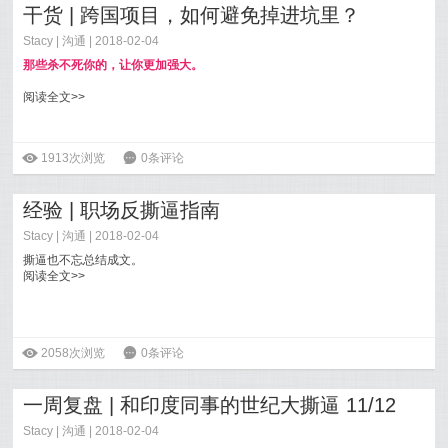
干货 | 跨国项目，如何避免掉进坑里？
Stacy
|
沟通
| 2018-02-04
那些杀不死你的，让你更加强大。
阅读全文>>
ė
1913次浏览
6
0条评论
经验 | 职场反撕逼指南
Stacy
|
沟通
| 2018-02-04
撕逼也不忘总结成文。
阅读全文>>
ė
2058次浏览
6
0条评论
一周复盘 | 和印度同事的世纪大撕逼 11/12
Stacy
|
沟通
| 2018-02-04