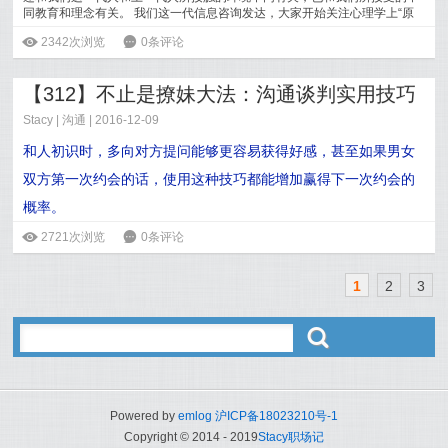
同教育和理念有关。 我们这一代信息咨询发达，大家开始关注心理学上“原
生家庭的
[
阅读全文
]
ė
2342次浏览
6
0条评论
【312】不止是撩妹大法：沟通谈判实用技巧
Stacy
|
沟通
| 2016-12-09
和人初识时，多向对方提问能够更容易获得好感，甚至如果男女
双方第一次约会的话，使用这种技巧都能增加赢得下一次约会的
概率。
ė
2721次浏览
6
0条评论
阅读全文>>
1
2
3
ő
Powered by
emlog
沪ICP备18023210号-1
Copyright © 2014 - 2019
Stacy职场记