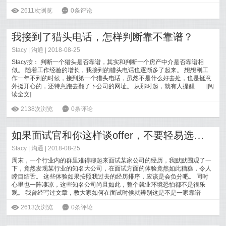
白，即
[
阅读全文
]
ė
2611次浏览
6
0条评论
我接到了猎头电话，怎样判断靠不靠谱？
Stacy
|
沟通
| 2018-08-25
Stacy按： 判断一个猎头是否靠谱，其实和判断一个房产中介是否靠谱相
似。 随着工作经验的增长，我接到的猎头电话也逐渐多了起来。 想想刚工
作一年不到的时候，接到第一个猎头电话，虽然不是什么好去处，也是挺意
外挺开心的，还特意跑去翻了下公司的网址。 从那时起，就有人提醒
[
阅
读全文
]
ė
2138次浏览
6
0条评论
如果面试官和你这样谈offer，不要轻易选择这家公司
Stacy
|
沟通
| 2018-08-25
周末，一个行业内的群里难得聊起来面试某家公司的经历，我默默围观了一
下，竟然发现某行业的知名大公司，在面试方面的体验竟然如此糟糕，令人
瞠目结舌。 这些体验如果按照我过去的经历排序，应该是会负分吧。 同时
心里也一阵凄凉，这些知名公司尚且如此，整个就业环境恐怕都不是很乐
观。 我曾经写过文章，教大家如何在面试时候就辨别这是不是一家靠谱
[
阅读全文
]
ė
2613次浏览
6
0条评论