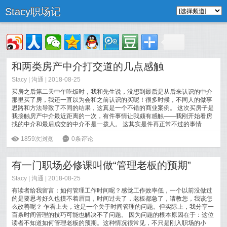
Stacy职场记
和两类房产中介打交道的几点感触
Stacy
|
沟通
| 2018-08-25
买房之后第二天中午吃饭时，我和先生说，没想到最后是从后来认识的中介
那里买了房，我还一直以为会和之前认识的买呢！很多时候，不同人的做事
思路和方法导致了不同的结果，这真是一个不错的商业案例。 这次买房子是
我接触房产中介最近距离的一次，有件事情让我颇有感触——我刚开始看房
找的中介和最后成交的中介不是一拨人。 这其实是件再正常不过的事情
[
阅读全文
]
ė
1859次浏览
6
0条评论
有一门职场必修课叫做“管理老板的预期”
Stacy
|
沟通
| 2018-08-25
有读者给我留言：如何管理工作时间呢？感觉工作效率低，一个以前没做过
的是要思考好久也摸不着眉目，时间过去了，老板都急了，请教您，我该怎
么改善呢？ 乍看上去，这是一个关于时间管理的问题。但实际上，我分享一
百条时间管理的技巧可能也解决不了问题。 因为问题的根本原因在于：这位
读者不知道如何管理老板的预期。这种情况很常见，不只是刚入职场的小