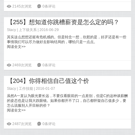
有合理的绩效评估制度作为结果导向的保障，也有良好的反
ė
2145次浏览
6
0条评论
馈激励薪酬制度留住人，让员工能够安心地干着会被认可的活
儿，不断地在对方可能会有这样念头的时候丢出一个对方想要的
【255】想知道你跳槽薪资是怎么定的吗？
胡萝卜。
阅读全文>>
Stacy
|
上下级关系
| 2016-06-29
其实这么想想还挺有危机感的。但是转念一想，欣慰的是，好歹还是有一些
事情我们可以尽力做好去影响结局的，哪怕只是一点点。
阅读全文>>
ė
2469次浏览
6
0条评论
【204】你得相信自己值这个价
Stacy
|
工作技能
| 2016-01-07
虽然A一直认为眼光要长远，不要仅看眼前的一点差别，但是C的这种谈薪酬
的姿态也是让我大跌眼镜。如果你都开不了口，自己都怀疑自己值多少，要
怎么说服别人开目标的价？
阅读全文>>
ė
2487次浏览
6
0条评论