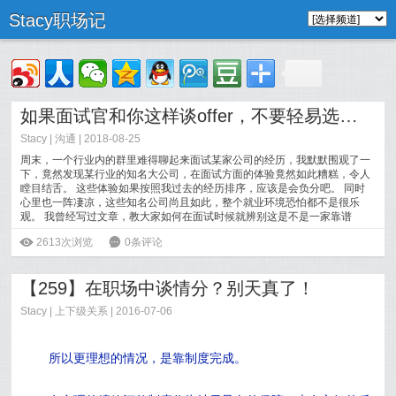
Stacy职场记
如果面试官和你这样谈offer，不要轻易选择这家公司
Stacy
|
沟通
| 2018-08-25
周末，一个行业内的群里难得聊起来面试某家公司的经历，我默默围观了一
下，竟然发现某行业的知名大公司，在面试方面的体验竟然如此糟糕，令人
瞠目结舌。 这些体验如果按照我过去的经历排序，应该是会负分吧。 同时
心里也一阵凄凉，这些知名公司尚且如此，整个就业环境恐怕都不是很乐
观。 我曾经写过文章，教大家如何在面试时候就辨别这是不是一家靠谱
[
阅读全文
]
ė
2613次浏览
6
0条评论
【259】在职场中谈情分？别天真了！
Stacy
|
上下级关系
| 2016-07-06
所以更理想的情况，是靠制度完成。