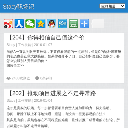
Stacy职场记
【204】你得相信自己值这个价
Stacy
|
工作技能
| 2016-01-07
虽然A一直认为眼光要长远，不要仅看眼前的一点差别，但是C的这种谈薪酬
的姿态也是让我大跌眼镜。如果你都开不了口，自己都怀疑自己值多少，要
怎么说服别人开目标的价？
阅读全文>>
ė
2488次浏览
6
0条评论
【202】推动项目进展之不走寻常路
Stacy
|
工作技能
| 2016-01-04
这才是真实的职场。每一步都需要项目负责人施加影响力，努力推动。
你问，那除了以上不停地沟通、跟进，有没有一些更容易的方法？
其实是有的，虽然也存在不同程度的难度，且难以推广成普遍的方法论，所
以标题才叫做不走寻常路嘛。