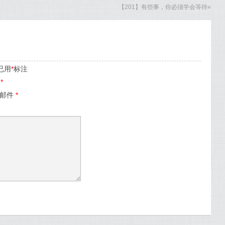
【201】有些事，你必须学会等待
»
已用
*
标注
名
*
子邮件
*