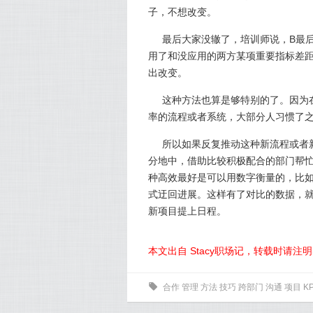
子，不想改变。
最后大家没辙了，培训师说，B最
用了和没应用的两方某项重要指标差
出改变。
这种方法也算是够特别的了。因为
率的流程或者系统，大部分人习惯了之
所以如果反复推动这种新流程或者
分地中，借助比较积极配合的部门帮
种高效最好是可以用数字衡量的，比如
式迂回进展。这样有了对比的数据，
新项目提上日程。
本文出自 Stacy职场记，转载时请注
0
合作
管理
方法
技巧
跨部门
沟通
项目
KP