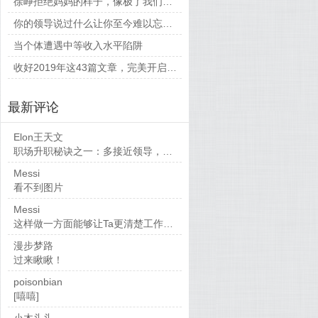
徐峥拒绝妈妈的样子，像极了我们平时和父母相处的时候
你的领导说过什么让你至今难以忘怀的话？
当个体遭遇中等收入水平陷阱
收好2019年这43篇文章，完美开启新的一年
最新评论
Elon王天文
职场升职秘诀之一：多接近领导，当然，多做...
Messi
看不到图片
Messi
这样做一方面能够让Ta更清楚工作要求，也...
漫步梦路
过来瞅瞅！
poisonbian
[嘻嘻]
小木头头