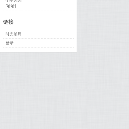
[哈哈]
链接
时光邮局
登录