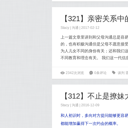
【321】亲密关系
Stacy
|
沟通
| 2017-02-12
上一篇文章里讲到和父母沟通总是容
的，也有积极沟通但是父母不愿意接受
为人儿女不同的身份有关；还和我们
不同教育和理念有关。 我们这一代信
ė
2342次浏览
6
0条评论
0
谈判
【312】不止是撩
Stacy
|
沟通
| 2016-12-09
和人初识时，多向对方提问能够更容
都能增加赢得下一次约会的概率。