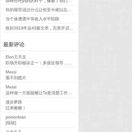
徐峥拒绝妈妈的样子，像极了我们平时和父母相处的时候
你的领导说过什么让你至今难以忘怀的话？
当个体遭遇中等收入水平陷阱
收好2019年这43篇文章，完美开启新的一年
最新评论
Elon王天文
职场升职秘诀之一：多接近领导，当然，多做...
Messi
看不到图片
Messi
这样做一方面能够让Ta更清楚工作要求，也...
漫步梦路
过来瞅瞅！
poisonbian
[嘻嘻]
小木头头