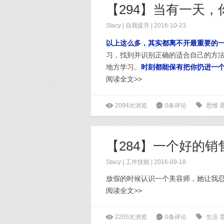
【294】当有一天
Stacy
|
自我提升
| 2016-10-23
以上这么多，其实都离不开最重要的
习，
找到并识别正确的适合自己的方
地方学习。
时刻都能保有把你扔进一
阅读全文>>
ė
2094次浏览
6
0条评论
0
思维
【284】一个好的
Stacy
|
工作技能
| 2016-09-18
放假的时候认识一个美容师，她让我
阅读全文>>
ė
2205次浏览
6
0条评论
0
生活