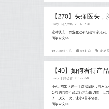
【270】头痛医头，
Stacy
|
初入职场
| 2016-07-31
这种状态，职业生涯初期会常常见到
阅读全文>>
ė
2259次浏览
6
0条评论
0
老板
【40】如何看待产
Stacy
|
同事合作
| 2014-08-05
小A之前加入过一个虚拟团队，针对某
公司的同类产品进行大范围调整，以
了一次又一次，让小A苦不堪言。
阅读全文>>