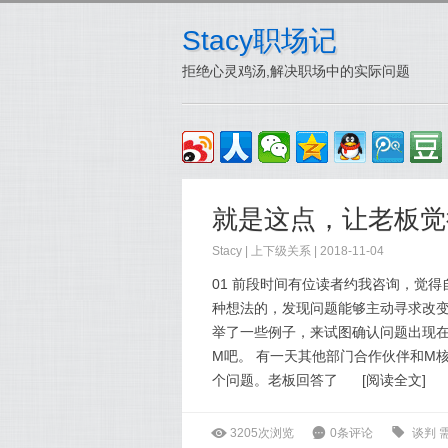
Stacy职场记
拒绝心灵鸡汤,解决职场中的实际问题
就是这点，让老板觉
Stacy
|
上下级关系
| 2018-11-04
01 前段时间有位读者约我咨询，觉
种想法的，发现问题能够主动寻求改变
举了一些例子，来试图确认问题出现
M吧。 有一天其他部门合作伙伴和M
个问题。老板回答了
[
阅读全文
]
ė
3205次浏览
6
0条评论
0
谈判