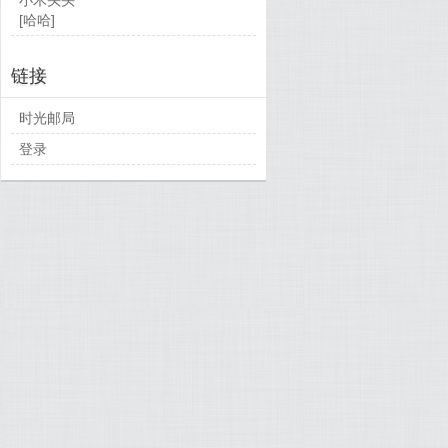
[哈哈]
链接
时光邮局
登录