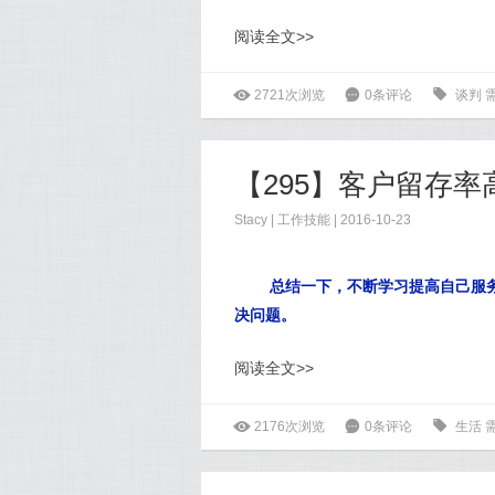
阅读全文>>
ė
2721次浏览
6
0条评论
0
谈判
【295】客户留存率
Stacy
|
工作技能
| 2016-10-23
总结一下，不断学习提高自己服
决问题。
阅读全文>>
ė
2176次浏览
6
0条评论
0
生活