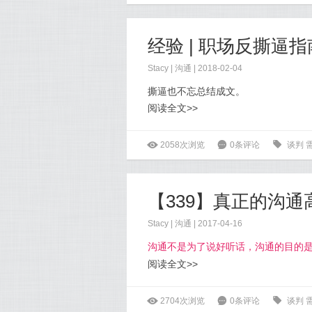
经验 | 职场反撕逼指
Stacy
|
沟通
| 2018-02-04
撕逼也不忘总结成文。
阅读全文>>
ė
2058次浏览
6
0条评论
0
谈判
【339】真正的沟
Stacy
|
沟通
| 2017-04-16
沟通不是为了说好听话，沟通的目的
阅读全文>>
ė
2704次浏览
6
0条评论
0
谈判