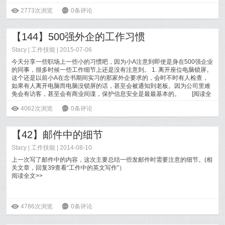
ė
2773次浏览
6
0条评论
【144】500强外企的工作习惯
Stacy
|
工作技能
| 2015-07-06
今天分享一些职场上一些小的习惯吧，因为小A注意到即使是身在500强企业
的同事，很多时候一些工作细节上还是没有注意到。 1. 离开座位电脑锁屏。
这个还是以前小A在念书期间实习的那家外企要求的，会时不时有人检查，
如果有人离开电脑而电脑没锁屏的话，甚至会被通知到老板。因为公司里难
免会有访客，甚至会有商业间谍，保护信息安全是最最基本的。
[
阅读全
文
]
ė
4062次浏览
6
0条评论
【42】邮件中的细节
Stacy
|
工作技能
| 2014-08-10
上一次写了邮件中的内容，这次主要总结一些发邮件时需要注意的细节。(相
关文章，回复39查看“工作中的英文写作”）
阅读全文>>
ė
4786次浏览
6
0条评论