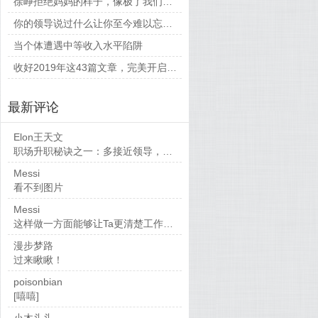
徐峥拒绝妈妈的样子，像极了我们平时和父母相处的时候
你的领导说过什么让你至今难以忘怀的话？
当个体遭遇中等收入水平陷阱
收好2019年这43篇文章，完美开启新的一年
最新评论
Elon王天文
职场升职秘诀之一：多接近领导，当然，多做...
Messi
看不到图片
Messi
这样做一方面能够让Ta更清楚工作要求，也...
漫步梦路
过来瞅瞅！
poisonbian
[嘻嘻]
小木头头