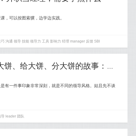
大课，可以按图索骥，边学边实践。
技巧
沟通
领导
技能
领导力
工具
影响力
经理
manager
反馈
SBI
【167】一个关于画大饼、给大饼、分大饼的故事：你是哪种领导风格？
但是有一件事印象非常深刻，就是不同的领导风格。姑且先不谈
领导
leader
团队