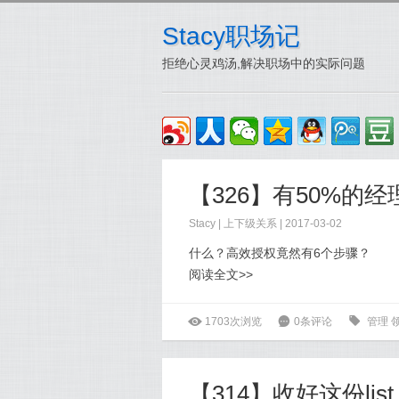
Stacy职场记
拒绝心灵鸡汤,解决职场中的实际问题
【326】有50%的经理
Stacy
|
上下级关系
| 2017-03-02
什么？高效授权竟然有6个步骤？
阅读全文>>
ė
1703次浏览
6
0条评论
0
管理
【314】收好这份l