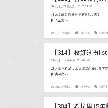
Stacy
|
上下级关系
| 2017-03-02
什么？高效授权竟然有6个步骤？
阅读全文>>
ė
1703次浏览
6
0条评论
0
管理
【314】收好这份l
Stacy
|
上下级关系
| 2016-12-18
这份清单算是走上管理这条路的开学
阅读全文>>
ė
3073次浏览
6
0条评论
0
管理