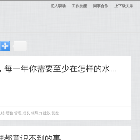
初入职场
工作技能
同事合作
上下级关系
【349】工作前几年，每一年你需要至少在怎样的水平才不会被干掉？
总结
经验
管理
成长
领导力
建议
复盘
都意识不到的事......