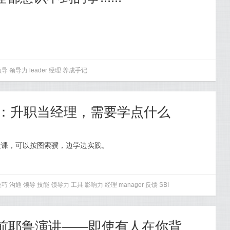
领导
领导力
leader
经理
养成手记
ist：升职当经理，需要学点什么
大课，可以按图索骥，边学边实践。
技巧
沟通
领导
技能
领导力
工具
影响力
经理
manager
反馈
SBI
【304】希拉里15年前耶鲁演讲——即使有人在你背后大声喊叫，也要勇往直前