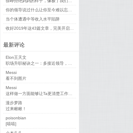
徐峥拒绝妈妈的样子，像极了我们平时和父母相处的时候
你的领导说过什么让你至今难以忘怀的话？
当个体遭遇中等收入水平陷阱
收好2019年这43篇文章，完美开启新的一年
最新评论
Elon王天文
职场升职秘诀之一：多接近领导，当然，多做...
Messi
看不到图片
Messi
这样做一方面能够让Ta更清楚工作要求，也...
漫步梦路
过来瞅瞅！
poisonbian
[嘻嘻]
小木头头