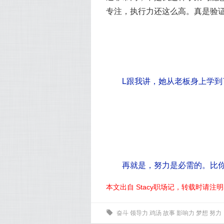
专注，执行力还这么高。真是验
L跟我讲，她从老板身上学到
再就是，努力是必需的。比
本文出自 Stacy职场记，转载时请注
0
奋斗
领导力
鸡汤
故事
影响力
梦想
努力