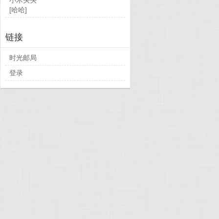
[哈哈]
链接
时光邮局
登录