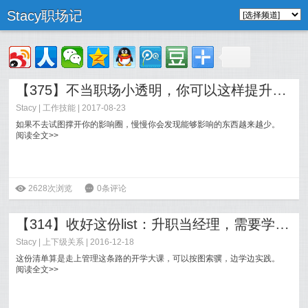
Stacy职场记
【375】不当职场小透明，你可以这样提升影响力
Stacy
|
工作技能
| 2017-08-23
如果不去试图撑开你的影响圈，慢慢你会发现能够影响的东西越来越少。
阅读全文>>
ė
2628次浏览
6
0条评论
【314】收好这份list：升职当经理，需要学点什么
Stacy
|
上下级关系
| 2016-12-18
这份清单算是走上管理这条路的开学大课，可以按图索骥，边学边实践。
阅读全文>>