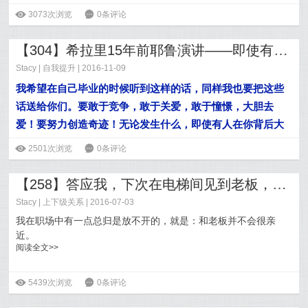
ė
3073次浏览
6
0条评论
【304】希拉里15年前耶鲁演讲——即使有人在你背后大声喊叫，也要勇往直前
Stacy
|
自我提升
| 2016-11-09
我希望在自己毕业的时候听到这样的话，同样我也要把这些
话送给你们。要敢于竞争，敢于关爱，敢于憧憬，大胆去
爱！要努力创造奇迹！无论发生什么，即使有人在你背后大
声喊叫，也要勇往直前。
ė
2501次浏览
6
0条评论
阅读全文>>
【258】答应我，下次在电梯间见到老板，不要躲，不要跑好嘛？
Stacy
|
上下级关系
| 2016-07-03
我在职场中有一点总归是放不开的，就是：和老板并不会很亲
近。
阅读全文>>
ė
5439次浏览
6
0条评论