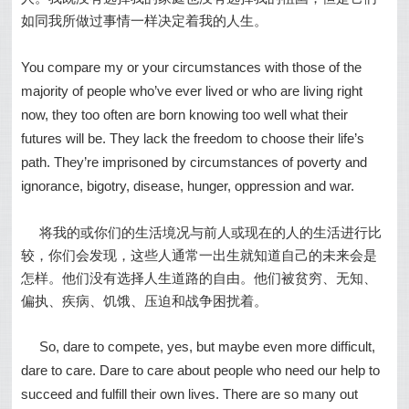
如同我所做过事情一样决定着我的人生。
You compare my or your circumstances with those of the
majority of people who’ve ever lived or who are living right
now, they too often are born knowing too well what their
futures will be. They lack the freedom to choose their life’s
path. They’re imprisoned by circumstances of poverty and
ignorance, bigotry, disease, hunger, oppression and war.
将我的或你们的生活境况与前人或现在的人的生活进行比
较，你们会发现，这些人通常一出生就知道自己的未来会是
怎样。他们没有选择人生道路的自由。他们被贫穷、无知、
偏执、疾病、饥饿、压迫和战争困扰着。
So, dare to compete, yes, but maybe even more difficult,
dare to care. Dare to care about people who need our help to
succeed and fulfill their own lives. There are so many out