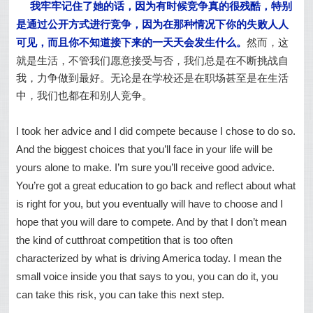
我牢牢记住了她的话，因为有时候竞争真的很残酷，特别
是通过公开方式进行竞争，因为在那种情况下你的失败人人
可见，而且你不知道接下来的一天天会发生什么。
然而，这
就是生活，不管我们愿意接受与否，我们总是在不断挑战自
我，力争做到最好。无论是在学校还是在职场甚至是在生活
中，我们也都在和别人竞争。
I took her advice and I did compete because I chose to do so.
And the biggest choices that you’ll face in your life will be
yours alone to make. I’m sure you’ll receive good advice.
You’re got a great education to go back and reflect about what
is right for you, but you eventually will have to choose and I
hope that you will dare to compete. And by that I don’t mean
the kind of cutthroat competition that is too often
characterized by what is driving America today. I mean the
small voice inside you that says to you, you can do it, you
can take this risk, you can take this next step.