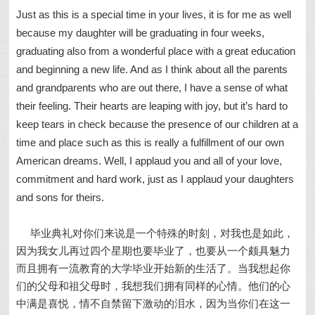
Just as this is a special time in your lives, it is for me as well
because my daughter will be graduating in four weeks,
graduating also from a wonderful place with a great education
and beginning a new life. And as I think about all the parents
and grandparents who are out there, I have a sense of what
their feeling. Their hearts are leaping with joy, but it’s hard to
keep tears in check because the presence of our children at a
time and place such as this is really a fulfillment of our own
American dreams. Well, I applaud you and all of your love,
commitment and hard work, just as I applaud your daughters
and sons for theirs.
毕业典礼对你们来说是一个特殊的时刻，对我也是如此，
因为我女儿再过四个星期也要毕业了，也要从一个颇具魅力
而且拥有一流教育的大学毕业开始新的生活了。当我想起你
们的父母和祖父母时，我想我们拥有同样的心情。他们的心
中满是喜悦，情不自禁留下激动的泪水，因为当你们在这一