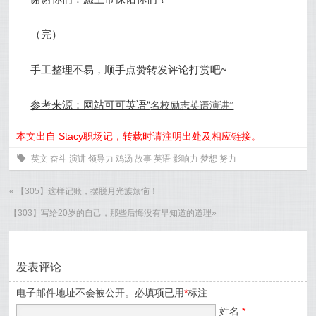
（完）
手工整理不易，顺手点赞转发评论打赏吧~
参考来源：网站可可英语“
名校励志英语演讲”
本文出自 Stacy职场记，转载时请注明出处及相应链接。
0
英文
奋斗
演讲
领导力
鸡汤
故事
英语
影响力
梦想
努力
«
【305】这样记账，摆脱月光族烦恼！
【303】写给20岁的自己，那些后悔没有早知道的道理
»
发表评论
电子邮件地址不会被公开。必填项已用
*
标注
姓名
*