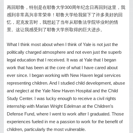
再回耶鲁，特别是在耶鲁大学300周年纪念日再回到这里，我
感到非常高兴非常荣幸！
耶鲁大学给我留下了许多美好的回
忆，尼克发言时，我想起了当年从耶鲁法学院毕业时的情
景。这让我感受到了耶鲁大学所取得的巨大进步。
What I think most about when I think of Yale is not just the
politically charged atmosphere and not even just the superb
legal education that I received. It was at Yale that I began
work that has been at the core of what I have cared about
ever since. I began working with New Haven legal services
representing children. And I studied child development, abuse
and neglect at the Yale New Haven Hospital and the Child
Study Center. I was lucky enough to receive a civil rights
internship with Marian Wright Edelman at the Children’s
Defense Fund, where I went to work after I graduated. Those
experiences fueled in me a passion to work for the benefit of
children, particularly the most vulnerable.