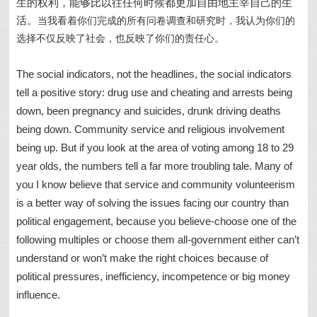
生的权利，能够比以往任何时候都更加自由地主宰自己的生
活。
当我看着你们完成的所有问卷调查和研究时，我认为你们的
选择不仅反映了社会，也反映了你们的责任心。
The social indicators, not the headlines, the social indicators
tell a positive story: drug use and cheating and arrests being
down, been pregnancy and suicides, drunk driving deaths
being down. Community service and religious involvement
being up. But if you look at the area of voting among 18 to 29
year olds, the numbers tell a far more troubling tale. Many of
you I know believe that service and community volunteerism
is a better way of solving the issues facing our country than
political engagement, because you believe-choose one of the
following multiples or choose them all-government either can’t
understand or won’t make the right choices because of
political pressures, inefficiency, incompetence or big money
influence.