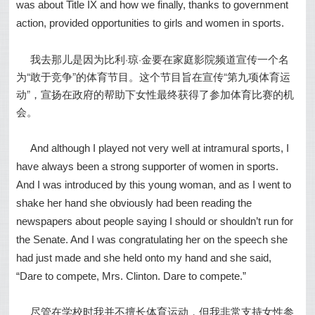
was about Title IX and how we finally, thanks to government
action, provided opportunities to girls and women in sports.
我去那儿是因为比利·琼·金要在家庭影院频道宣传一个名
为“敢于竞争”的体育节目。这个节目旨在宣传“第九项体育运
动”，宣扬在政府的帮助下女性最终获得了参加体育比赛的机
会。
And although I played not very well at intramural sports, I
have always been a strong supporter of women in sports.
And I was introduced by this young woman, and as I went to
shake her hand she obviously had been reading the
newspapers about people saying I should or shouldn’t run for
the Senate. And I was congratulating her on the speech she
had just made and she held onto my hand and she said,
“Dare to compete, Mrs. Clinton. Dare to compete.”
尽管在学校时我并不擅长体育运动，但我非常支持女性参