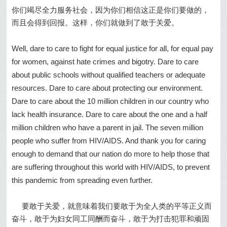
你们竭尽全力服务社会，因为你们相信这正是你们要做的，
而且会得到回报。这样，你们就做到了敢于关爱。
Well, dare to care to fight for equal justice for all, for equal pay
for women, against hate crimes and bigotry. Dare to care
about public schools without qualified teachers or adequate
resources. Dare to care about protecting our environment.
Dare to care about the 10 million children in our country who
lack health insurance. Dare to care about the one and a half
million children who have a parent in jail. The seven million
people who suffer from HIV/AIDS. And thank you for caring
enough to demand that our nation do more to help those that
are suffering throughout this world with HIV/AIDS, to prevent
this pandemic from spreading even further.
要敢于关爱，就意味着我们要敢于为全人类的平等正义而
奋斗，敢于为妇女同工同酬而奋斗，敢于为打击犯罪和顽固