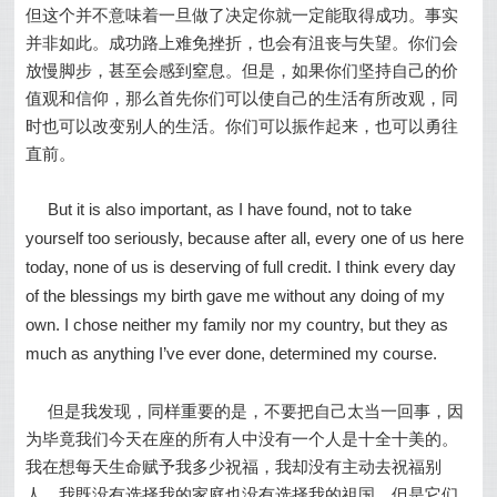
但这个并不意味着一旦做了决定你就一定能取得成功。事实
并非如此。成功路上难免挫折，也会有沮丧与失望。你们会
放慢脚步，甚至会感到窒息。但是，如果你们坚持自己的价
值观和信仰，那么首先你们可以使自己的生活有所改观，同
时也可以改变别人的生活。你们可以振作起来，也可以勇往
直前。
But it is also important, as I have found, not to take
yourself too seriously, because after all, every one of us here
today, none of us is deserving of full credit. I think every day
of the blessings my birth gave me without any doing of my
own. I chose neither my family nor my country, but they as
much as anything I’ve ever done, determined my course.
但是我发现，同样重要的是，不要把自己太当一回事，
因
为毕竟我们今天在座的所有人中没有一个人是十全十美的。
我在想每天生命赋予我多少祝福，我却没有主动去祝福别
人。我既没有选择我的家庭也没有选择我的祖国，但是它们