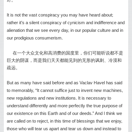
It is not the vast conspiracy you may have heard about;
rather it’s a silent conspiracy of cynicism and indifference and
alienation that we see every day, in our popular culture and in
our prodigious consumerism.
在一个大众文化和高消费的国度里，你们可能听说都不是
巨大的阴谋，而是我们天天都能见到的无形的讽刺、冷漠和
疏远。
But as many have said before and as Vaclav Havel has said
to memorably, “It cannot suffice just to invent new machines,
new regulations and new institutions. It is necessary to
understand differently and more perfectly the true purpose of
our existence on this Earth and of our deeds.” And I think we
are called on to reject, in this time of blessings that we enjoy,
those who will tear us apart and tear us down and instead to