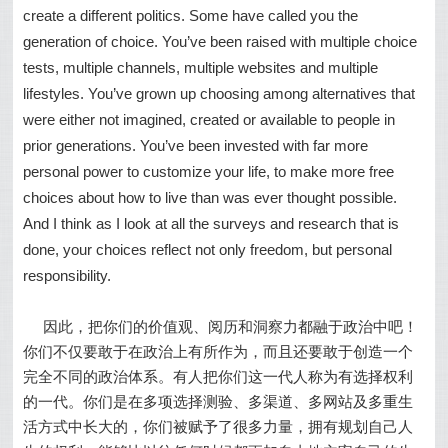
create a different politics. Some have called you the
generation of choice. You’ve been raised with multiple choice
tests, multiple channels, multiple websites and multiple
lifestyles. You’ve grown up choosing among alternatives that
were either not imagined, created or available to people in
prior generations. You’ve been invested with far more
personal power to customize your life, to make more free
choices about how to live than was ever thought possible.
And I think as I look at all the surveys and research that is
done, your choices reflect not only freedom, but personal
responsibility.
因此，把你们的价值观、阅历和洞察力都融于政治中吧！
你们不仅要敢于在政治上有所作为，而且还要敢于创造一个
完全不同的政治体系。有人把你们这一代人称为有选择权利
的一代。你们是在多项选择测验、多渠道、多网站及多重生
活方式中长大的，你们被赋予了很多力量，拥有规划自己人