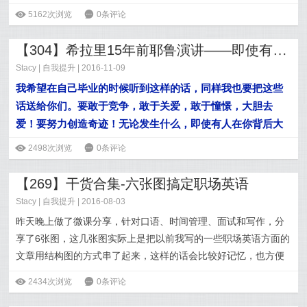
ė
5162次浏览
6
0条评论
【304】希拉里15年前耶鲁演讲——即使有人在你背后大声喊叫，也要勇往直前
Stacy
|
自我提升
| 2016-11-09
我希望在自己毕业的时候听到这样的话，同样我也要把这些
话送给你们。要敢于竞争，敢于关爱，敢于憧憬，大胆去
爱！要努力创造奇迹！无论发生什么，即使有人在你背后大
声喊叫，也要勇往直前。
ė
2498次浏览
6
0条评论
阅读全文>>
【269】干货合集-六张图搞定职场英语
Stacy
|
自我提升
| 2016-08-03
昨天晚上做了微课分享，
针对口语、时间管理、面试和写作，分
享了6张图，这几张图实际上是把以前我写的一些职场英语方面的
文章用结构图的方式串了起来，这样的话会比较好记忆，也方便
存下来随时看。
ė
2434次浏览
6
0条评论
阅读全文>>