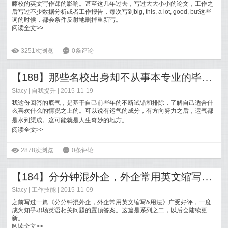
藤校的英文写作课的影响。甚至这几年过去，写过大大小小的论文，工作之
后写过不少数据分析或者工作报告，每次写到big, this, a lot, good, but这些
词的时候，都会条件反射地删掉重新写。
阅读全文>>
ė
3251次浏览
6
0条评论
【188】那些名校出身却不从事本专业的毕业生都做了怎样的选择？
Stacy
|
自我提升
| 2015-11-19
我这份回答的底气，是基于自己前些年的不断试错和排除，了解自己适合什
么喜欢什么的情况之上的。可以说有运气的成分，有方向努力之后，运气都
是水到渠成。
这可能就是人生奇妙的地方。
阅读全文>>
ė
2878次浏览
6
0条评论
【184】分分钟混外企，外企常用英文缩写&用法（二）
Stacy
|
工作技能
| 2015-11-09
之前写过一篇《分分钟混外企，外企常用英文缩写&用法》广受好评，一度
成为知乎职场英语相关问题的置顶答案。这篇是系列之二，以后会陆续更
新。
阅读全文>>