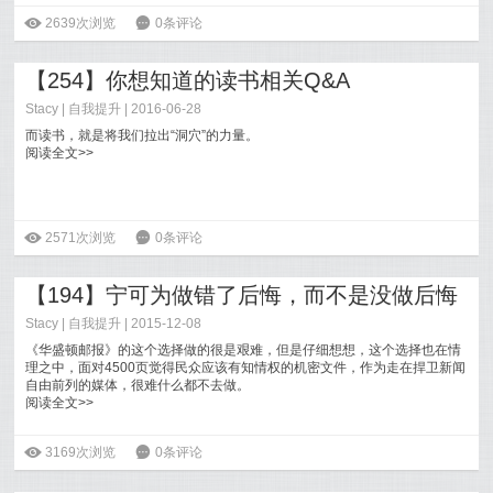
ė
2639次浏览
6
0条评论
【254】你想知道的读书相关Q&A
Stacy
|
自我提升
| 2016-06-28
而读书，就是将我们拉出“洞穴”的力量。
阅读全文>>
ė
2571次浏览
6
0条评论
【194】宁可为做错了后悔，而不是没做后悔
Stacy
|
自我提升
| 2015-12-08
《华盛顿邮报》的这个选择做的很是艰难，但是仔细想想，这个选择也在情
理之中，面对4500页觉得民众应该有知情权的机密文件，作为走在捍卫新闻
自由前列的媒体，很难什么都不去做。
阅读全文>>
ė
3169次浏览
6
0条评论