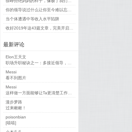
徐峥拒绝妈妈的样子，像极了我们平时和父母相处的时候
你的领导说过什么让你至今难以忘怀的话？
当个体遭遇中等收入水平陷阱
收好2019年这43篇文章，完美开启新的一年
最新评论
Elon王天文
职场升职秘诀之一：多接近领导，当然，多做...
Messi
看不到图片
Messi
这样做一方面能够让Ta更清楚工作要求，也...
漫步梦路
过来瞅瞅！
poisonbian
[嘻嘻]
小木头头