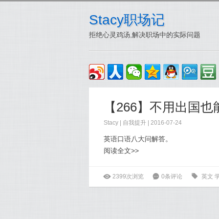
Stacy职场记
拒绝心灵鸡汤,解决职场中的实际问题
【266】不用出国
Stacy
|
自我提升
| 2016-07-24
英语口语八大问解答。
阅读全文>>
ė
2399次浏览
6
0条评论
0
英文