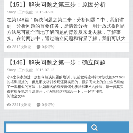
【151】解决问题之第三步：原因分析
Stacy
|
工作技能
| 2015-07-30
在第148篇＂解决问题之第二步：分析问题＂中，我们讲
到，分析问题的首要任务，是情景分析，用开放式提问的
方法尽可能全面地了解问题的背景及来龙去脉，了解事
实。在前两步中，通过确立问题和背景了解，我们可以大
致了解具体是产品、服务、或者工作流程哪里出了问题，
ė
2812次浏览
6
0条评论
那接下来就到了关键的一步，
分析问题发生的原因。
阅读全文>>
【146】解决问题之第一步：确立问题
Stacy
|
工作技能
| 2015-07-12
小A之前参加过一次如何解决问题的培训，以前觉得这种针对软技能soft skill
的培训挺扯的，但是那次培训发现还挺实用的，很多高大上的企业自己独创
了一套相似的方法，比如著名的有麦肯锡七步法和IBM六步法，每一步其实
都有很多地方可以展开，小A就把这些综合一下，一起学习吧。
阅读全文>>
ė
2341次浏览
6
0条评论
ő