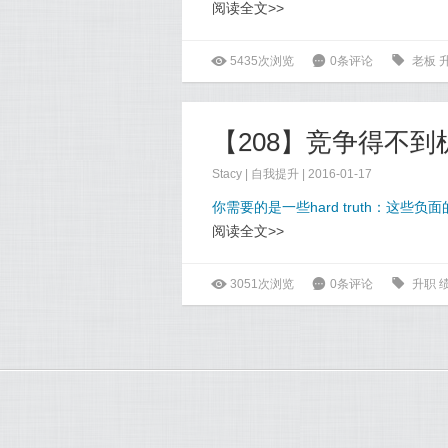
阅读全文>>
ė
5435次浏览
6
0条评论
0
老板
【208】竞争得不
Stacy
|
自我提升
| 2016-01-17
你需要的是一些hard truth：这
阅读全文>>
ė
3051次浏览
6
0条评论
0
升职