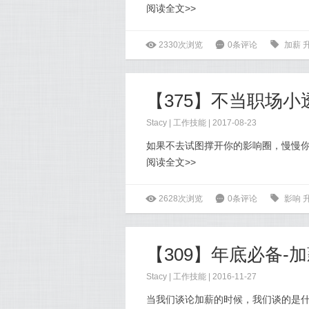
阅读全文>>
ė
2330次浏览
6
0条评论
0
加薪
【375】不当职场
Stacy
|
工作技能
| 2017-08-23
如果不去试图撑开你的影响圈，慢慢
阅读全文>>
ė
2628次浏览
6
0条评论
0
影响
【309】年底必备-
Stacy
|
工作技能
| 2016-11-27
当我们谈论加薪的时候，我们谈的是