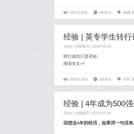
ė
1997次浏览
6
0条评论
0
跳槽
Stacy
|
自我提升
| 2018-02-04
转行成功只是开始。
阅读全文>>
ė
1850次浏览
6
0条评论
0
升职
Stacy
|
自我提升
| 2018-02-04
回想这4年的经历，如果用一句话