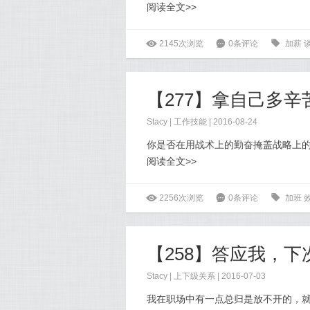
阅读全文>>
ė
2145次浏览
6
0条评论
0
加薪
【277】拿自己多辛
Stacy
|
工作技能
| 2016-08-24
你是否在用战术上的勤奋掩盖战略上
阅读全文>>
ė
2256次浏览
6
0条评论
0
加班
Stacy
|
上下级关系
| 2016-07-03
我在职场中有一点总归是放不开的，