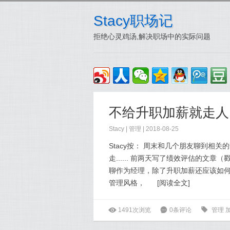
Stacy职场记
拒绝心灵鸡汤,解决职场中的实际问题
不给升职加薪就走人
Stacy
|
管理
| 2018-08-25
Stacy按： 周末和几个朋友聊到相
走...... 前两天写了绩效评估的
聊作为经理，除了升职加薪还应该如何
管理风格，
[
阅读全文
]
ė
1491次浏览
6
0条评论
0
管理