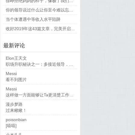
徐峥拒绝妈妈的样子，像极了我们平时和父母相处的时候
你的领导说过什么让你至今难以忘怀的话？
当个体遭遇中等收入水平陷阱
收好2019年这43篇文章，完美开启新的一年
最新评论
Elon王天文
职场升职秘诀之一：多接近领导，当然，多做...
Messi
看不到图片
Messi
这样做一方面能够让Ta更清楚工作要求，也...
漫步梦路
过来瞅瞅！
poisonbian
[嘻嘻]
小木头头