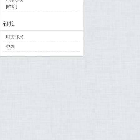
[哈哈]
链接
时光邮局
登录