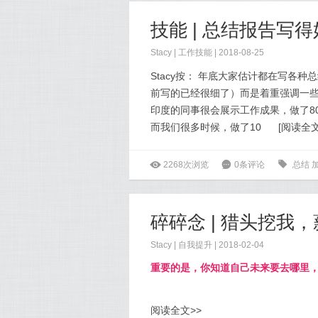
技能 | 总结报告写
Stacy
|
工作技能
| 2018-08-25
Stacy按： 年底大家估计都在写各
前写的已经很细了）而是着重强调一些
印度的同事很会展示工作成果，做了8
而我们很多时候，做了10
[
阅读全
ė
2268次浏览
6
0条评论
0
总结
碎碎念 | 猎头挖
Stacy
|
自我提升
| 2018-02-04
重要的是，你知道自己未来要去哪里
阅读全文>>