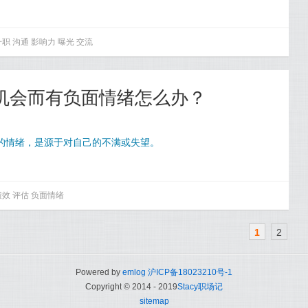
升职
沟通
影响力
曝光
交流
到机会而有负面情绪怎么办？
些负面的情绪，是源于对自己的不满或失望。
绩效
评估
负面情绪
1
2
Powered by
emlog
沪ICP备18023210号-1
Copyright © 2014 - 2019
Stacy职场记
sitemap