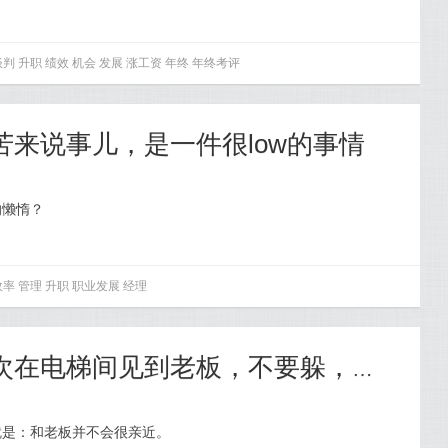
谈判
升职
绩效
机会
发展
涨工资
年终
年终考评
苦来说事儿，是一件很low的事情
的懒惰？
效率
管理
升职
职业发展
经理
【258】答应我，下次在电梯间见到老板，不要躲，不要跑好嘛？
就是：和老板并不会很亲近。