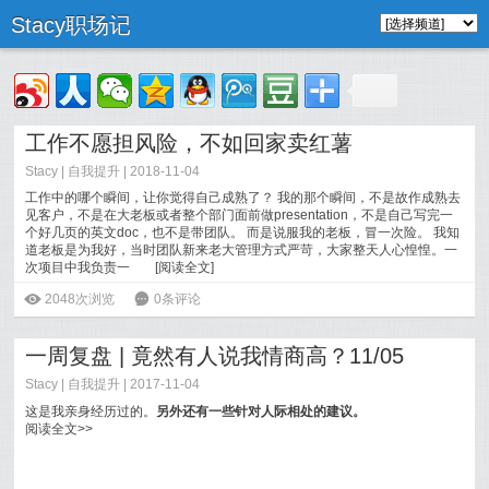
Stacy职场记
工作不愿担风险，不如回家卖红薯
Stacy
|
自我提升
| 2018-11-04
工作中的哪个瞬间，让你觉得自己成熟了？ 我的那个瞬间，不是故作成熟去
见客户，不是在大老板或者整个部门面前做presentation，不是自己写完一
个好几页的英文doc，也不是带团队。 而是说服我的老板，冒一次险。 我知
道老板是为我好，当时团队新来老大管理方式严苛，大家整天人心惶惶。一
次项目中我负责一
[
阅读全文
]
ė
2048次浏览
6
0条评论
一周复盘 | 竟然有人说我情商高？11/05
Stacy
|
自我提升
| 2017-11-04
这是我亲身经历过的。
另外还有一些针对人际相处的建议。
阅读全文>>