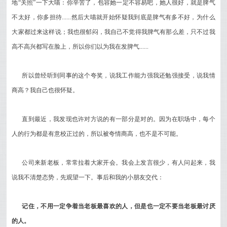
地“关照”一下大喵：你辛苦了，包容她一定不容易吧，她人很好，就是脾气
不太好，你多担待......然后大喵就开始怀疑我到底是脾气有多不好，为什么
大家都过来这样说；我也很郁闷，我自己不觉得我脾气有那么差，只不过我
高不高兴都写在脸上，所以你们以为我在发脾气......
所以曾经听到同事的这个夸奖，说我工作能力强我还勉强接受，说我情
商高？我自己也很怀疑。
直到最近，我发现也许对方说的有一部分是对的。因为在职场中，每个
人的行为都是有意校正过的，所以被夸情商高，也不是不可能。
公司来新老板，常常拉着大家开会。我会上发言很少，有人问起来，我
说我不清楚态势，先观望一下。事后和我的小朋友交代：
记住，不用一定争着当老板最喜欢的人，但是也一定不要当老板最讨厌
的人。