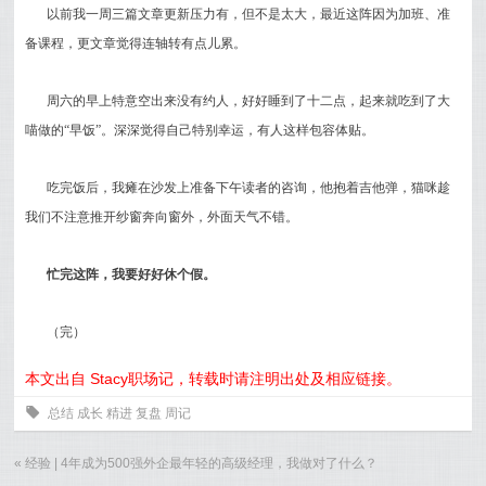
以前我一周三篇文章更新压力有，但不是太大，最近这阵因为加班、准
备课程，更文章觉得连轴转有点儿累。
周六的早上特意空出来没有约人，好好睡到了十二点，起来就吃到了大
喵做的“早饭”。深深觉得自己特别幸运，有人这样包容体贴。
吃完饭后，我瘫在沙发上准备下午读者的咨询，他抱着吉他弹，猫咪趁
我们不注意推开纱窗奔向窗外，外面天气不错。
忙完这阵，我要好好休个假。
（完）
本文出自 Stacy职场记，转载时请注明出处及相应链接。
0
总结
成长
精进
复盘
周记
«
经验 | 4年成为500强外企最年轻的高级经理，我做对了什么？