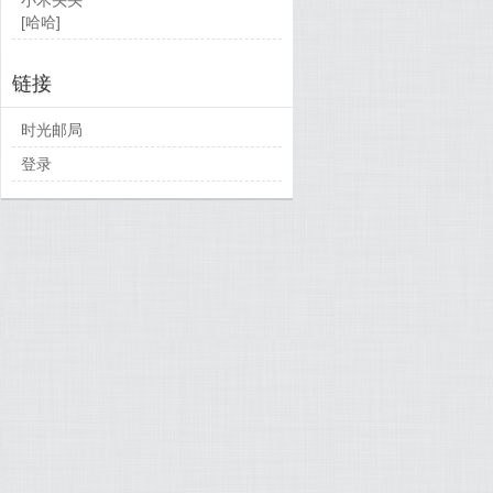
[哈哈]
链接
时光邮局
登录