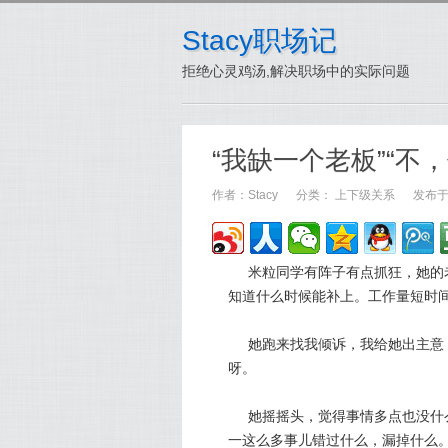
Stacy职场记
拒绝心灵鸡汤,解决职场中的实际问题
“我缺一个老板”“不
作者：
Stacy
分类：
上下级关系
发布于：
米粒同学有阵子有点抓狂，她的
知道什么时候能补上。工作量短时
她跑来找我倾诉，我给她出主意
呀。
她摇摇头，觉得事情多点也没什
一这么多事儿错过什么，漏掉什么