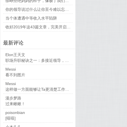
徐峥拒绝妈妈的样子，像极了我们平时和父母相处的时候
你的领导说过什么让你至今难以忘怀的话？
当个体遭遇中等收入水平陷阱
收好2019年这43篇文章，完美开启新的一年
最新评论
Elon王天文
职场升职秘诀之一：多接近领导，当然，多做...
Messi
看不到图片
Messi
这样做一方面能够让Ta更清楚工作要求，也...
漫步梦路
过来瞅瞅！
poisonbian
[嘻嘻]
小木头头