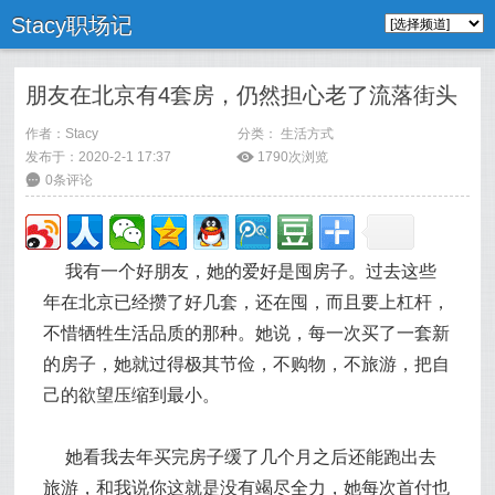
Stacy职场记
朋友在北京有4套房，仍然担心老了流落街头
作者：
Stacy
分类：
生活方式
发布于：2020-2-1 17:37
ė
1790次浏览
6
0条评论
我有一个好朋友，她的爱好是囤房子。过去这些
年在北京已经攒了好几套，还在囤，而且要上杠杆，
不惜牺牲生活品质的那种。她说，每一次买了一套新
的房子，她就过得极其节俭，不购物，不旅游，把自
己的欲望压缩到最小。
她看我去年买完房子缓了几个月之后还能跑出去
旅游，和我说你这就是没有竭尽全力，她每次首付也