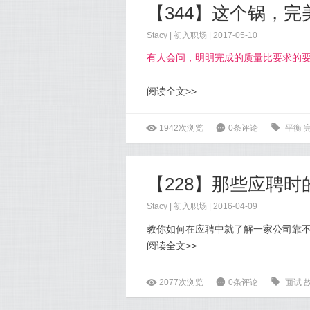
【344】这个锅，
Stacy
|
初入职场
| 2017-05-10
有人会问，明明完成的质量比要求的
阅读全文>>
ė
1942次浏览
6
0条评论
0
平衡
【228】那些应聘时的
Stacy
|
初入职场
| 2016-04-09
教你如何在应聘中就了解一家公司靠
阅读全文>>
ė
2077次浏览
6
0条评论
0
面试