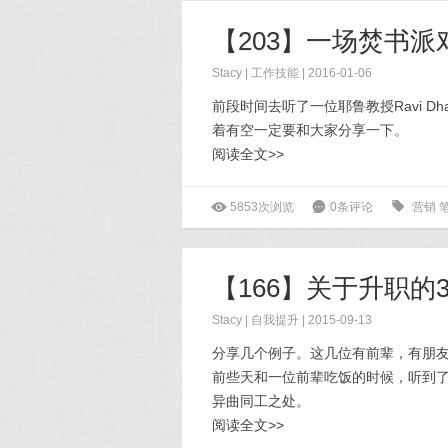
【203】一场焚书
Stacy
|
工作技能
| 2016-01-06
前段时间去听了一位耶鲁教授Ravi 
着有空一定要和大家分享一下。
阅读全文>>
ė
5853次浏览
6
0条评论
0
营销
【166】关于升职的
Stacy
|
自我提升
| 2015-09-13
分享几个例子。这几位有前辈，有朋
前些天和一位前辈吃饭的时候，听到
异曲同工之处。
阅读全文>>