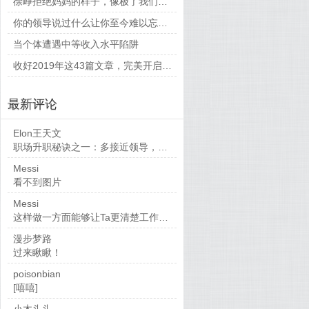
徐峥拒绝妈妈的样子，像极了我们平时和父母相处的时候
你的领导说过什么让你至今难以忘怀的话？
当个体遭遇中等收入水平陷阱
收好2019年这43篇文章，完美开启新的一年
最新评论
Elon王天文
职场升职秘诀之一：多接近领导，当然，多做...
Messi
看不到图片
Messi
这样做一方面能够让Ta更清楚工作要求，也...
漫步梦路
过来瞅瞅！
poisonbian
[嘻嘻]
小木头头