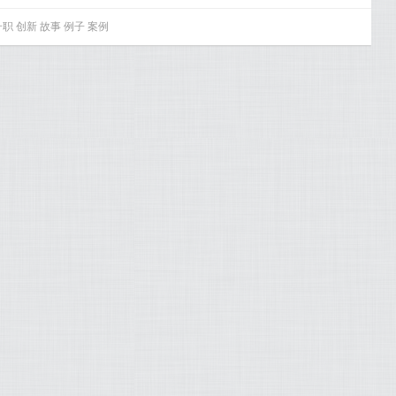
升职
创新
故事
例子
案例