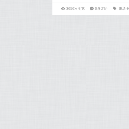
ė
3656次浏览
6
0条评论
0
职场