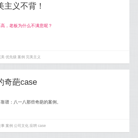
完美主义不背！
要高，老板为什么不满意呢？
完美
优先级
案例
完美主义
奇葩case
不靠谱：八一八那些奇葩的案例。
故事
案例
公司文化
应聘
case