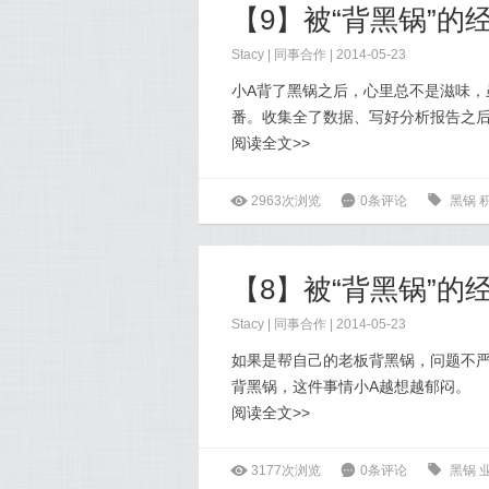
【9】被“背黑锅”的
Stacy
|
同事合作
| 2014-05-23
小A背了黑锅之后，心里总不是滋味，
番。收集全了数据、写好分析报告之后
阅读全文>>
ė
2963次浏览
6
0条评论
0
黑锅
【8】被“背黑锅”的
Stacy
|
同事合作
| 2014-05-23
如果是帮自己的老板背黑锅，问题不
背黑锅，这件事情小A越想越郁闷。
阅读全文>>
ė
3177次浏览
6
0条评论
0
黑锅