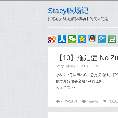
Stacy职场记
拒绝心灵鸡汤,解决职场中的实际问题
【10】拖延症-No Zuo
Stacy
|
自我提升
| 2014-05-25
小A的业务同事小C，总是爱拖延。任每
候才开始做要交给小A的任务。
阅读全文>>
ė
2535次浏览
6
0条评论
0
拖延症