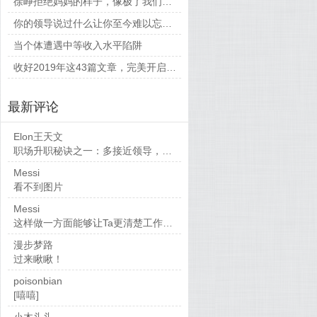
徐峥拒绝妈妈的样子，像极了我们平时和父母相处的时候
你的领导说过什么让你至今难以忘怀的话？
当个体遭遇中等收入水平陷阱
收好2019年这43篇文章，完美开启新的一年
最新评论
Elon王天文
职场升职秘诀之一：多接近领导，当然，多做...
Messi
看不到图片
Messi
这样做一方面能够让Ta更清楚工作要求，也...
漫步梦路
过来瞅瞅！
poisonbian
[嘻嘻]
小木头头