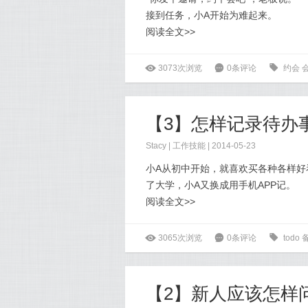
接到任务，小A开始为难起来。
阅读全文>>
ė
3073次浏览
6
0条评论
0
约会
【3】怎样记录待办
Stacy
|
工作技能
| 2014-05-23
小A从初中开始，就喜欢买各种各样
了大学，小A又换成用手机APP记。
阅读全文>>
ė
3065次浏览
6
0条评论
0
todo
【2】新人应该怎样