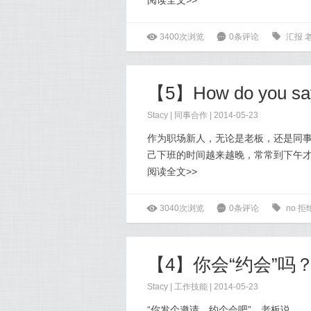
阅读全文>>
ė
3400次浏览
6
0条评论
0
汇报
【5】How do you say
Stacy
|
同事合作
| 2014-05-23
作为职场新人，无论是老板，还是同事
己下班的时间越来越晚，常常到下午
阅读全文>>
ė
3040次浏览
6
0条评论
0
no
拒
【4】你会“约会”吗
Stacy
|
工作技能
| 2014-05-23
“你发个邀请，约个会吧”，老板说。