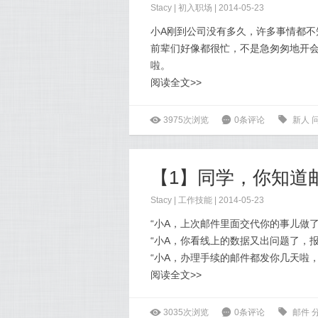
Stacy
|
初入职场
| 2014-05-23
小A刚到公司没有多久，许多事情都
前辈们好像都很忙，不是急匆匆地开
啦。
阅读全文>>
ė
3975次浏览
6
0条评论
0
新人
【1】同学，你知道
Stacy
|
工作技能
| 2014-05-23
“小A，上次邮件里面交代你的事儿做了
“小A，你看线上的数据又出问题了，
“小A，办理手续的邮件都发你几天啦
阅读全文>>
ė
3035次浏览
6
0条评论
0
邮件