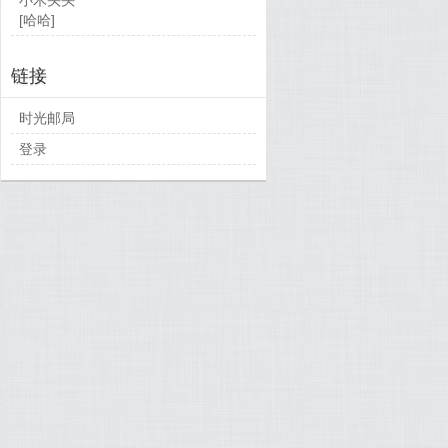
[哈哈]
链接
时光邮局
登录