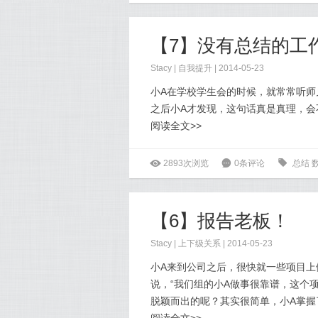
【7】没有总结的工
Stacy
|
自我提升
| 2014-05-23
小A在学校学生会的时候，就常常听师
之后小A才发现，这句话真是真理，会
阅读全文>>
ė
2893次浏览
6
0条评论
0
总结
【6】报告老板！
Stacy
|
上下级关系
| 2014-05-23
小A来到公司之后，很快就一些项目
说，“我们组的小A做事很靠谱，这个项
脱颖而出的呢？其实很简单，小A掌握