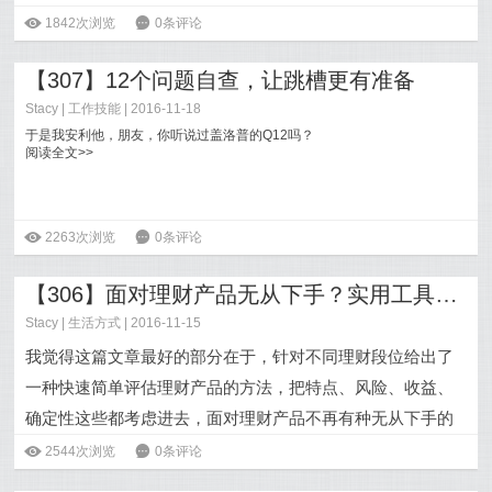
阅读全文>>
ė
1842次浏览
6
0条评论
【307】12个问题自查，让跳槽更有准备
Stacy
|
工作技能
| 2016-11-18
于是我安利他，朋友，你听说过盖洛普的Q12吗？
阅读全文>>
ė
2263次浏览
6
0条评论
【306】面对理财产品无从下手？实用工具3分钟搞定评估
Stacy
|
生活方式
| 2016-11-15
我觉得这篇文章最好的部分在于，针对不同理财段位给出了
一种快速简单评估理财产品的方法，把特点、风险、收益、
确定性这些都考虑进去，面对理财产品不再有种无从下手的
感觉。反正我这个小白是把这几张表格都保存下来打印了。
ė
2544次浏览
6
0条评论
阅读全文>>