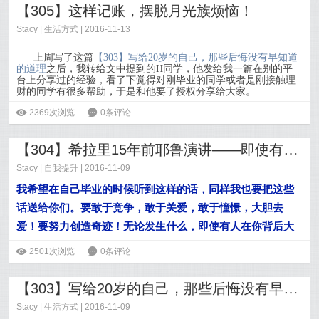
【305】这样记账，摆脱月光族烦恼！
Stacy
|
生活方式
| 2016-11-13
上周写了这篇
【303】写给20岁的自己，那些后悔没有早知道
的道理
之后，我转给文中提到的H同学，他发给我一篇在别的平
台上分享过的经验，看了下觉得对刚毕业的同学或者是刚接触理
财的同学有很多帮助，于是和他要了授权分享给大家。
ė
2369次浏览
6
0条评论
阅读全文>>
【304】希拉里15年前耶鲁演讲——即使有人在你背后大声喊叫，也要勇往直前
Stacy
|
自我提升
| 2016-11-09
我希望在自己毕业的时候听到这样的话，同样我也要把这些
话送给你们。要敢于竞争，敢于关爱，敢于憧憬，大胆去
爱！要努力创造奇迹！无论发生什么，即使有人在你背后大
声喊叫，也要勇往直前。
ė
2501次浏览
6
0条评论
阅读全文>>
【303】写给20岁的自己，那些后悔没有早知道的道理
Stacy
|
生活方式
| 2016-11-09