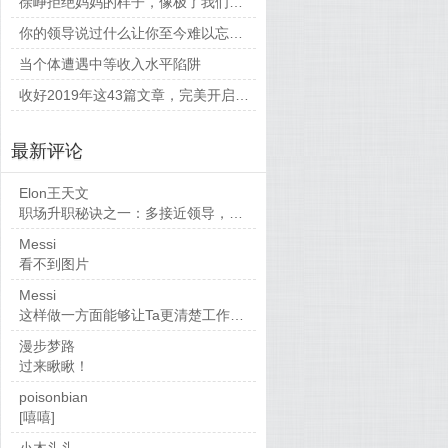
徐峥拒绝妈妈的样子，像极了我们平时和父母相处的时候
你的领导说过什么让你至今难以忘怀的话？
当个体遭遇中等收入水平陷阱
收好2019年这43篇文章，完美开启新的一年
最新评论
Elon王天文
职场升职秘诀之一：多接近领导，当然，多做...
Messi
看不到图片
Messi
这样做一方面能够让Ta更清楚工作要求，也...
漫步梦路
过来瞅瞅！
poisonbian
[嘻嘻]
小木头头