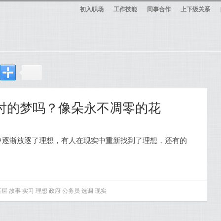
初入职场
工作技能
同事合作
上下级关系
少时的梦吗？像朵永不凋零的花
中逐渐放逐了理想，有人在现实中重新找到了理想，还有的
基层
故事
实习
理想
政府
公务员
选调
现实