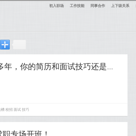
初入职场
工作技能
同事合作
上下级关系
【319】即使工作很多年，你的简历和面试技巧还是那么糟
跳槽
校招
面试
技巧
招求职专场开班！