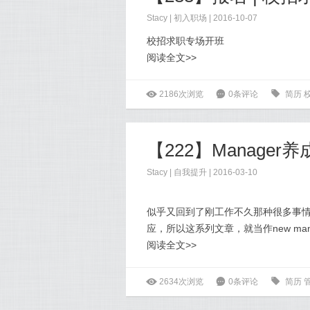
Stacy
|
初入职场
| 2016-10-07
校招求职专场开班
阅读全文>>
ė
2186次浏览
6
0条评论
0
简历
【222】Manager
Stacy
|
自我提升
| 2016-03-10
似乎又回到了刚工作不久那种很多事
应，所以这系列文章，就当作new ma
阅读全文>>
ė
2634次浏览
6
0条评论
0
简历