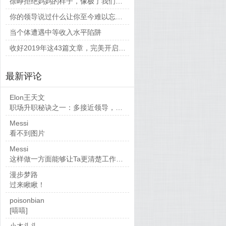
徐峥拒绝妈妈的样子，像极了我们平时和父母相处的时候
你的领导说过什么让你至今难以忘怀的话？
当个体遭遇中等收入水平陷阱
收好2019年这43篇文章，完美开启新的一年
最新评论
Elon王天文
职场升职秘诀之一：多接近领导，当然，多做...
Messi
看不到图片
Messi
这样做一方面能够让Ta更清楚工作要求，也...
漫步梦路
过来瞅瞅！
poisonbian
[嘻嘻]
小木头头