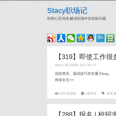
Stacy职场记
拒绝心灵鸡汤,解决职场中的实际问题
Stacy
|
初入职场
| 2017-01-17
你的简历、面试技巧存在重大bug。
阅读全文>>
ė
2047次浏览
6
0条评论
0
简历
【288】报名 | 校