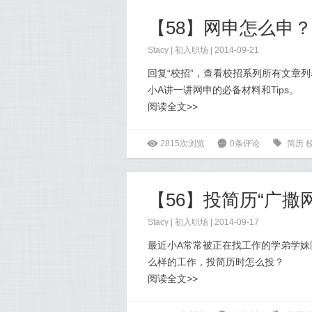
【58】网申怎么申？
Stacy
|
初入职场
| 2014-09-21
回复“校招”，查看校招系列所有文章列
小A讲一讲网申的必备材料和Tips。
阅读全文>>
ė
2815次浏览
6
0条评论
0
简历
【56】投简历“广撒网
Stacy
|
初入职场
| 2014-09-17
最近小A常常被正在找工作的学弟学
么样的工作，投简历时怎么投？
阅读全文>>