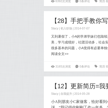
ė
6392次浏览
6
0条评论
0
简历
【28】手把手教你
Stacy
|
初入职场
| 2014-07-07
又到暑假了，小A的学弟学妹们也陆续
美，学习成绩好，社团活动多，社会
很多基本的问题，小A觉得有必要单独
阅读全文>>
ė
3165次浏览
6
0条评论
0
简历
【12】更新简历=我
Stacy
|
自我提升
| 2014-05-28
小A到朋友小C家做客，恰好看到
讶，“我记得你刚刚工作一年多，