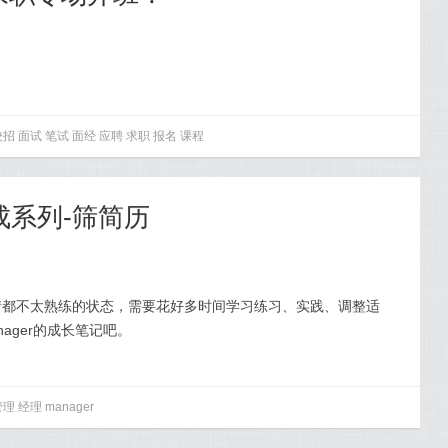
校招
面试
笔试
面经
应聘
求职
报名
课程
养成系列-筛简历
情都不太熟练的状态，需要花好多时间学习练习、实践、调整适
nager的成长笔记吧。
管理
经理
manager