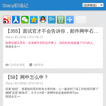
Stacy职场记
【355】面试官才不会告诉你，邮件网申石沉大海的10个原因
Stacy
|
初入职场
| 2017-06-15
如果你都注意到，在发邮件求职这件事上，轻轻松松就超越了83%的人。
阅读全文>>
ė
2140次浏览
6
0条评论
【58】网申怎么申？
Stacy
|
初入职场
| 2014-09-21
回复“校招”，查看校招系列所有文章列表。上一篇讲到了找工作投简历要“广
撒网”还是“精准式”，今天小A讲一讲网申的必备材料和Tips。
阅读全文>>