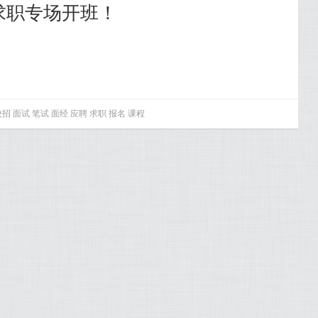
招求职专场开班！
校招
面试
笔试
面经
应聘
求职
报名
课程