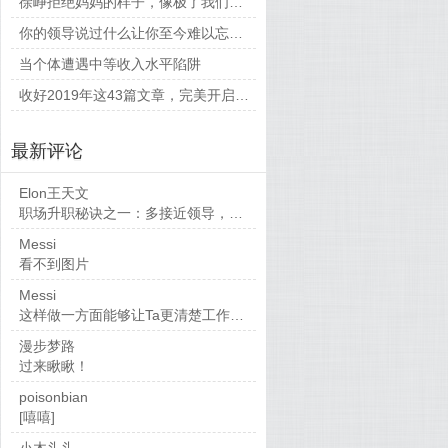
徐峥拒绝妈妈的样子，像极了我们平时和父母相处的时候
你的领导说过什么让你至今难以忘怀的话？
当个体遭遇中等收入水平陷阱
收好2019年这43篇文章，完美开启新的一年
最新评论
Elon王天文
职场升职秘诀之一：多接近领导，当然，多做...
Messi
看不到图片
Messi
这样做一方面能够让Ta更清楚工作要求，也...
漫步梦路
过来瞅瞅！
poisonbian
[嘻嘻]
小木头头