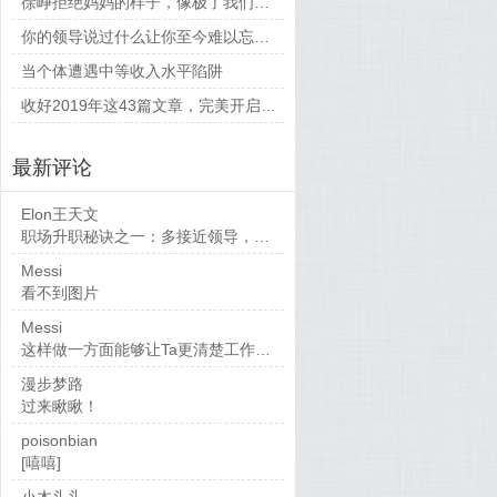
徐峥拒绝妈妈的样子，像极了我们平时和父母相处的时候
你的领导说过什么让你至今难以忘怀的话？
当个体遭遇中等收入水平陷阱
收好2019年这43篇文章，完美开启新的一年
最新评论
Elon王天文
职场升职秘诀之一：多接近领导，当然，多做...
Messi
看不到图片
Messi
这样做一方面能够让Ta更清楚工作要求，也...
漫步梦路
过来瞅瞅！
poisonbian
[嘻嘻]
小木头头