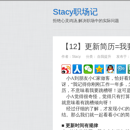
Stacy职场记
拒绝心灵鸡汤,解决职场中的实际问题
【12】更新简历=我
作者：
Stacy
分类：
自我提升
发布于：20
小A到朋友小C家做客，恰好看
讶，“我记得你刚刚工作一年多，
历，
不意味着我要跳槽呀
！这可
小A觉得很奇怪，觉得只有打算
就意味着有跳槽倾向呀！
经过仔细的了解，才发现小C的
结。那么我们就一起看看小C的
■ 更新时间有规律