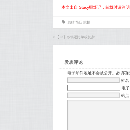
本文出自 Stacy职场记，转载时请注
0
总结
简历
跳槽
«
【13】职场远比学校复杂
发表评论
电子邮件地址不会被公开。必填项
姓
电
站点