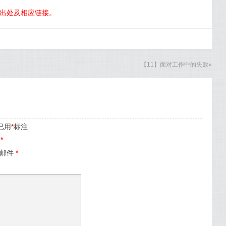
明出处及相应链接。
【11】面对工作中的失败
»
已用
*
标注
名
*
子邮件
*