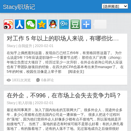
Stacy职场记
对工作 5 年以上的职场人来说，有哪些比工资低更危险的事？
Stacy
|
自我提升
| 2020-02-01
在知乎上偶然逛到这题，发现自己已经工作6年，有资格回答这题了。 为什
么说是5年？5年应该是职场中一个重要节点吧： 那些在大厂的青（zhong）
年独立负责过大项目了，经历过至少一次升职，在外企在咨询公司的人应该
也有了带团队做项目的经验，在四大的CPA也基本考出来升manager了。 在
5年的时候，校园生活像是上辈子那
[
阅读全文
]
ė
1831次浏览
6
0条评论
在外企，不996，在市场上会失去竞争力吗？
Stacy
|
初入职场
| 2020-02-01
最近有同事离开，加入了国内知名的互联网大厂。很多外企人，混迹外企多
年，多少心里都有点想去国内公司走一遭体验一下。 很多人把这个过程叫
作“落地”，因为他们觉得外企人好像多少都有点不接地气，所以落地就是开
始接地气了。 当然了，落地的姿态有时候可能不是那么好看：有的人挣扎着
落地了，有的脸着地了，还有的人落不了地。见过落地成功之后做得很好