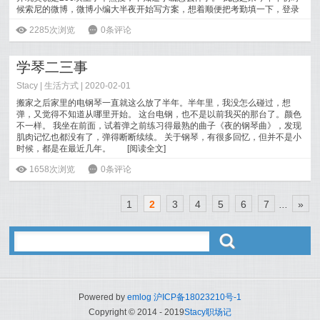
候索尼的微博，微博小编大半夜开始写方案，想着顺便把考勤填一下，登录
[
阅读全文
]
ė
2285次浏览
6
0条评论
学琴二三事
Stacy
|
生活方式
| 2020-02-01
搬家之后家里的电钢琴一直就这么放了半年。半年里，我没怎么碰过，想
弹，又觉得不知道从哪里开始。 这台电钢，也不是以前我买的那台了。颜色
不一样。 我坐在前面，试着弹之前练习得最熟的曲子《夜的钢琴曲》，发现
肌肉记忆也都没有了，弹得断断续续。 关于钢琴，有很多回忆，但并不是小
时候，都是在最近几年。
[
阅读全文
]
ė
1658次浏览
6
0条评论
1
2
3
4
5
6
7
...
»
ő
Powered by
emlog
沪ICP备18023210号-1
Copyright © 2014 - 2019
Stacy职场记