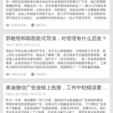
有一些职业咨询的来访者在知名外企或者国内互联网大厂工作，他们和我聊
跳槽的时候，我都会问一句，有没有看内部转岗的机会？ 一般大公司都会有
比较完善的转岗机制，从职位发布、内部面试、转岗这些每个步骤都有清晰
的要求，比如上年绩效不得低于多少，原上司不得阻碍转岗，正在招聘的经
理不得自己主动找人，必须要和外部的候选人一起公平面试等等。 内部转岗
毕竟比直
[
阅读全文
]
ė
3198次浏览
6
0条评论
郭敬明和陈凯歌式导演，对管理有什么启发？
Stacy
|
管理
| 2020-02-01
我自己平时比较少看综艺节目，也不怎么看电视剧，大喵倒是工作关系，新
上的什么剧或者节目，都会去了解看一眼，所以很多节目都他带着我看。 最
近晚上或者周末在家吃饭时，他打开了《演员请就位》，我一开始就是随便
看看，后来觉得这个节目还挺好看的，就每次吃饭时候都要求看这个。 之前
有几期导演在指导自己组的演员拍戏时，我观察到了一个很有趣的现象。
[
阅读全文
]
ė
2492次浏览
6
0条评论
奥迪微信广告放错上热搜，工作中犯错误要扣员工钱吗？
Stacy
|
初入职场
| 2020-02-01
昨天一大早，朋友圈和一些工作群，就热烈讨论奥迪微信广告放错的事情。
明明外面写的是奥迪的广告，结果点开小视频是英菲尼迪。 下午腾讯广告发
布了致歉函，说是投放时广告素材错播，总曝光3959次，花费202元。我们
开玩笑说是200块上了个热搜，不知道小编怎么样了。 我想起来今年年初时