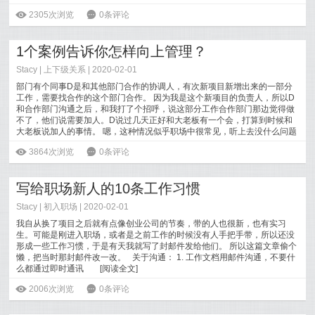
的，也有落
[
阅读全文
]
ė
2305次浏览
6
0条评论
1个案例告诉你怎样向上管理？
Stacy
|
上下级关系
| 2020-02-01
部门有个同事D是和其他部门合作的协调人，有次新项目新增出来的一部分
工作，需要找合作的这个部门合作。 因为我是这个新项目的负责人，所以D
和合作部门沟通之后，和我打了个招呼，说这部分工作合作部门那边觉得做
不了，他们说需要加人。D说过几天正好和大老板有一个会，打算到时候和
大老板说加人的事情。 嗯，这种情况似乎职场中很常见，听上去没什么问题
[
阅读全文
]
ė
3864次浏览
6
0条评论
写给职场新人的10条工作习惯
Stacy
|
初入职场
| 2020-02-01
我自从换了项目之后就有点像创业公司的节奏，带的人也很新，也有实习
生。可能是刚进入职场，或者是之前工作的时候没有人手把手带，所以还没
形成一些工作习惯，于是有天我就写了封邮件发给他们。 所以这篇文章偷个
懒，把当时那封邮件改一改。 关于沟通： 1. 工作文档用邮件沟通，不要什
么都通过即时通讯
[
阅读全文
]
ė
2006次浏览
6
0条评论