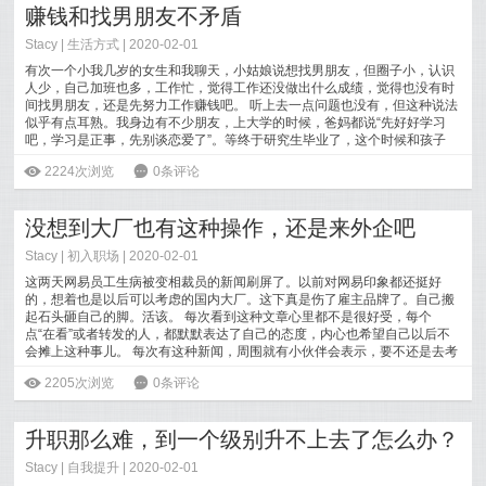
赚钱和找男朋友不矛盾
Stacy
|
生活方式
| 2020-02-01
有次一个小我几岁的女生和我聊天，小姑娘说想找男朋友，但圈子小，认识
人少，自己加班也多，工作忙，觉得工作还没做出什么成绩，觉得也没有时
间找男朋友，还是先努力工作赚钱吧。 听上去一点问题也没有，但这种说法
似乎有点耳熟。我身边有不少朋友，上大学的时候，爸妈都说“先好好学习
吧，学习是正事，先别谈恋爱了”。等终于研究生毕业了，这个时候和孩子
说，现在可以找了。
[
阅读全文
]
ė
2224次浏览
6
0条评论
没想到大厂也有这种操作，还是来外企吧
Stacy
|
初入职场
| 2020-02-01
这两天网易员工生病被变相裁员的新闻刷屏了。以前对网易印象都还挺好
的，想着也是以后可以考虑的国内大厂。这下真是伤了雇主品牌了。自己搬
起石头砸自己的脚。活该。 每次看到这种文章心里都不是很好受，每个
点“在看”或者转发的人，都默默表达了自己的态度，内心也希望自己以后不
会摊上这种事儿。 每次有这种新闻，周围就有小伙伴会表示，要不还是去考
公务员、进国
[
阅读全文
]
ė
2205次浏览
6
0条评论
升职那么难，到一个级别升不上去了怎么办？
Stacy
|
自我提升
| 2020-02-01