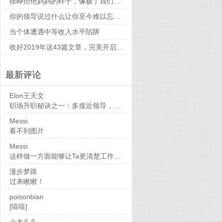
徐峥拒绝妈妈的样子，像极了我们平时和父母相处的时候
你的领导说过什么让你至今难以忘怀的话？
当个体遭遇中等收入水平陷阱
收好2019年这43篇文章，完美开启新的一年
最新评论
Elon王天文
职场升职秘诀之一：多接近领导，当然，多做...
Messi
看不到图片
Messi
这样做一方面能够让Ta更清楚工作要求，也...
漫步梦路
过来瞅瞅！
poisonbian
[嘻嘻]
小木头头