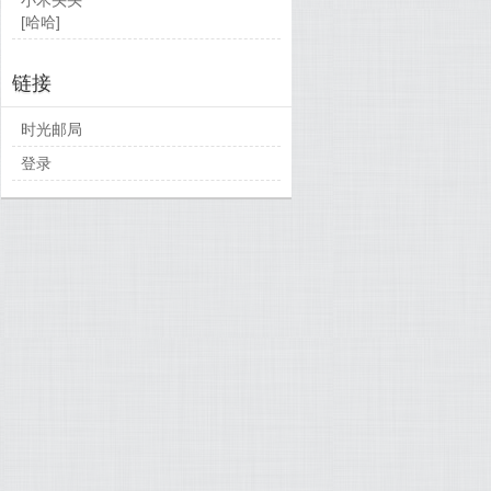
[哈哈]
链接
时光邮局
登录