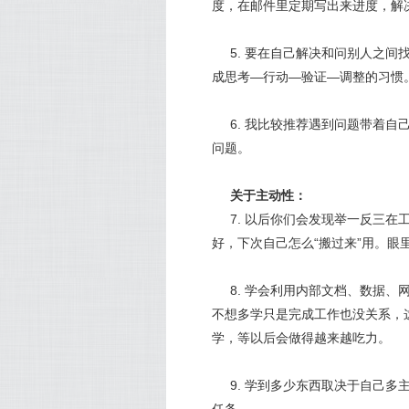
度，在邮件里定期写出来进度，解
5. 要在自己解决和问别人之
成思考—行动—验证—调整的习惯
6. 我比较推荐遇到问题带着
问题。
关于主动性：
7. 以后你们会发现举一反三
好，下次自己怎么“搬过来”用。眼
8. 学会利用内部文档、数据
不想多学只是完成工作也没关系，
学，等以后会做得越来越吃力。
9. 学到多少东西取决于自己