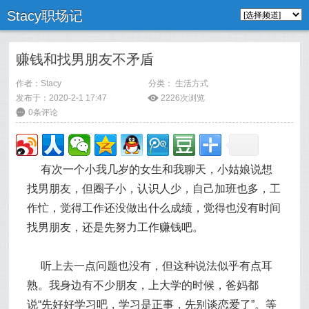
Stacy职场记
赚钱和找男朋友不矛盾
作者：
Stacy
分类：
生活方式
发布于：2020-2-1 17:47
ė
2226次浏览
6
0条评论
有次一个小我几岁的女生和我聊天，小姑娘说想
找男朋友，但圈子小，认识人少，自己加班也多，工
作忙，觉得工作还没做出什么成绩，觉得也没有时间
找男朋友，还是先努力工作赚钱吧。
听上去一点问题也没有，但这种说法似乎有点耳
熟。我身边有不少朋友，上大学的时候，爸妈都
说“先好好学习吧，学习是正事，先别谈恋爱了”。等