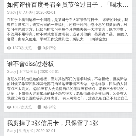
如何评价百度号召全员节俭过日子，「喝水别用纸杯，擦手少用张纸」？
Stacy
|
初入职场
| 2020-02-01
在知乎上看到这样一个问题，是某司号召大家节俭过日子。 读研的时候，我
曾在百度实习，确实公司的一些福利，还有平时的小恩小惠的都挺多的，对
实习生也很大方。比如当时实习生每个月也能去领一大堆文具，纸巾湿巾，
不管用不用得完；时不时就发百度书包，或者其他的一些周边产品。 由俭入
奢易，由奢入俭难。平时工作没做到位，所以大
[
阅读全文
]
ė
1873次浏览
6
0条评论
谁不曾diss过老板
Stacy
|
上下级关系
| 2020-02-01
有朋友和我抱怨她的老板，应对其他部门的需求时候，不会拒绝，但实际做
的时候又希望团队和其他部门沟通这些事情不去做。总这样做，团队的人就
有点不太高兴。 恐怕没有人会觉得自己的老板没有槽点。老板不会拒绝的，
活多，下属每天过着加班的日子怨气很大；老板情商高会推活的，又会有人
觉得没有成长混吃等死选择离开。 有人可能会问，难道老板自己不知道自己
的缺点吗
[
阅读全文
]
ė
1817次浏览
6
0条评论
我剪掉了3张信用卡，只保留了1张
Stacy
|
生活方式
| 2020-02-01