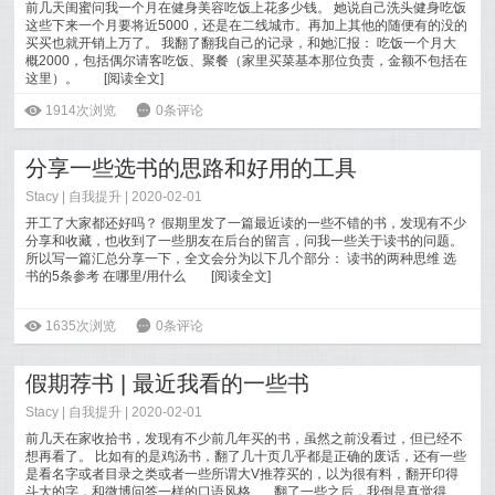
前几天闺蜜问我一个月在健身美容吃饭上花多少钱。 她说自己洗头健身吃饭
这些下来一个月要将近5000，还是在二线城市。再加上其他的随便有的没的
买买也就开销上万了。 我翻了翻我自己的记录，和她汇报： 吃饭一个月大
概2000，包括偶尔请客吃饭、聚餐（家里买菜基本那位负责，金额不包括在
这里）。
[
阅读全文
]
ė
1914次浏览
6
0条评论
分享一些选书的思路和好用的工具
Stacy
|
自我提升
| 2020-02-01
开工了大家都还好吗？ 假期里发了一篇最近读的一些不错的书，发现有不少
分享和收藏，也收到了一些朋友在后台的留言，问我一些关于读书的问题。
所以写一篇汇总分享一下，全文会分为以下几个部分： 读书的两种思维 选
书的5条参考 在哪里/用什么
[
阅读全文
]
ė
1635次浏览
6
0条评论
假期荐书 | 最近我看的一些书
Stacy
|
自我提升
| 2020-02-01
前几天在家收拾书，发现有不少前几年买的书，虽然之前没看过，但已经不
想再看了。 比如有的是鸡汤书，翻了几十页几乎都是正确的废话，还有一些
是看名字或者目录之类或者一些所谓大V推荐买的，以为很有料，翻开印得
斗大的字，和微博问答一样的口语风格...... 翻了一些之后，我倒是真觉得