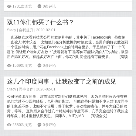
ė
1731次浏览
6
0条评论
双11你们都买了什么书？
Stacy
|
自我提升
| 2020-02-01
一直还挺喜欢看科技类公司的案例和书的，其中关于Facebook的一些案例
一直被人津津乐道： 比如他们在分析数据的时候发现，当用户的好友数达到
一个值的时候，用户花在Facebook上的时间会更多。于是就有了下一个问
题“如何让用户增加好友数？”接着就有了“推荐你可能认识的人”的功能，鼓励
用户添加好友。有越多好友在上面，你花的时间也越有可能更多。
[
阅读
全文
]
ė
1569次浏览
6
0条评论
这几个印度同事，让我改变了之前的成见
Stacy
|
同事合作
| 2020-02-01
公司很多印度同事，以前我其实对他们挺有成见的，因为早些时候合作有被
他们坑过不少回的经历，也和他们撕过。 可能这些问题和不少人对印度同事
的印象差不多，比如不守信用，善于权术，喜欢推卸责任，并夸大自己的功
劳，等等。 直到后来合作过几个特别棒的印度同事，几乎完全扭转了我的这
种印象，我才重新认识反思。 同事A，MIT的MB
[
阅读全文
]
ė
2380次浏览
6
0条评论