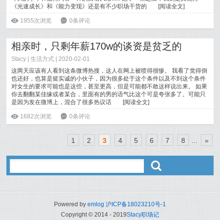
《光速成长》和《能力变现》还是有不少职场干货的
[
阅读全文
]
ė
1955次浏览
6
0条评论
相亲时，只剩年薪170w的谈资是贫乏的
Stacy
|
生活方式
| 2020-02-01
这两天应该有人看到这条微博热搜，这人在网上被喷得很惨。 我看了觉得倒
也还好，也算是挺实诚的小伙子，因为很多处于这个条件以及不到这个条件
对女生的要求可能也是这些，甚至更高，但是可能都不敢这样说出来。 如果
你去翻翻某佳缘或者某合，里面有的男的语气比这个可是夸张多了。可能只
是因为发在微博上，混合了很多热议话
[
阅读全文
]
ė
1682次浏览
6
0条评论
1
2
3
4
5
6
7
8
...
»
ő
Powered by
emlog
沪ICP备18023210号-1
Copyright © 2014 - 2019
Stacy职场记