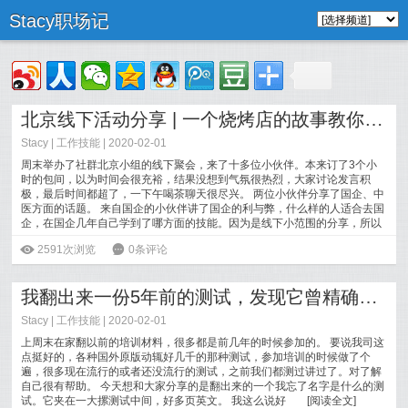
Stacy职场记
北京线下活动分享 | 一个烧烤店的故事教你如何看财报
Stacy
|
工作技能
| 2020-02-01
周末举办了社群北京小组的线下聚会，来了十多位小伙伴。本来订了3个小
时的包间，以为时间会很充裕，结果没想到气氛很热烈，大家讨论发言积
极，最后时间都超了，一下午喝茶聊天很尽兴。 两位小伙伴分享了国企、中
医方面的话题。 来自国企的小伙伴讲了国企的利与弊，什么样的人适合去国
企，在国企几年自己学到了哪方面的技能。因为是线下小范围的分享，所以
知无不言言
[
阅读全文
]
ė
2591次浏览
6
0条评论
我翻出来一份5年前的测试，发现它曾精确预测了我的生活
Stacy
|
工作技能
| 2020-02-01
上周末在家翻以前的培训材料，很多都是前几年的时候参加的。 要说我司这
点挺好的，各种国外原版动辄好几千的那种测试，参加培训的时候做了个
遍，很多现在流行的或者还没流行的测试，之前我们都测过讲过了。对了解
自己很有帮助。 今天想和大家分享的是翻出来的一个我忘了名字是什么的测
试。它夹在一大摞测试中间，好多页英文。 我这么说好
[
阅读全文
]