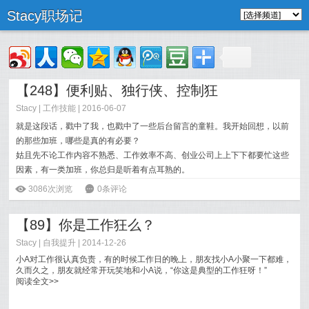
Stacy职场记
【248】便利贴、独行侠、控制狂
Stacy
|
工作技能
| 2016-06-07
就是这段话，戳中了我，也戳中了一些后台留言的童鞋。我开始回想，以前
的那些加班，哪些是真的有必要？
姑且先不论工作内容不熟悉、工作效率不高、创业公司上上下下都要忙这些
因素，有一类加班，你总归是听着有点耳熟的。
阅读全文>>
ė
3086次浏览
6
0条评论
【89】你是工作狂么？
Stacy
|
自我提升
| 2014-12-26
小A对工作很认真负责，有的时候工作日的晚上，朋友找小A小聚一下都难，
久而久之，朋友就经常开玩笑地和小A说，“你这是典型的工作狂呀！”
阅读全文>>