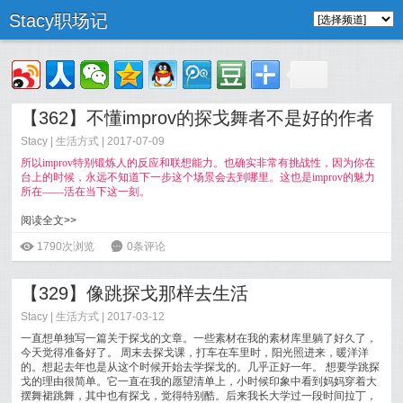
Stacy职场记
【362】不懂improv的探戈舞者不是好的作者
Stacy
|
生活方式
| 2017-07-09
所以improv特别锻炼人的反应和联想能力。也确实非常有挑战性，因为你在
台上的时候，永远不知道下一步这个场景会去到哪里。这也是improv的魅力
所在——活在当下这一刻。
阅读全文>>
ė
1790次浏览
6
0条评论
【329】像跳探戈那样去生活
Stacy
|
生活方式
| 2017-03-12
一直想单独写一篇关于探戈的文章。一些素材在我的素材库里躺了好久了，
今天觉得准备好了。 周末去探戈课，打车在车里时，阳光照进来，暖洋洋
的。想起去年也是从这个时候开始去学探戈的。几乎正好一年。 想要学跳探
戈的理由很简单。它一直在我的愿望清单上，小时候印象中看到妈妈穿着大
摆舞裙跳舞，其中也有探戈，觉得特别酷。后来我长大学过一段时间拉丁，