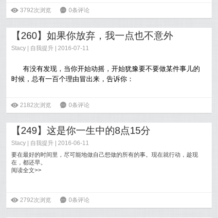
觉得也很好
[
阅读全文
]
ė
3792次浏览
6
0条评论
【260】如果你放弃，我一点也不意外
Stacy
|
自我提升
| 2016-07-11
有没有发现，当你开始动摇，开始犹豫要不要做某件事儿的
时候，总有一百个理由冒出来，告诉你：
放弃一下也没关系。不学也不会影响什么。工作都这么辛苦
ė
2182次浏览
6
0条评论
了，平时就别折腾了。学这个好像对以后也没什么帮助。
【249】这是你一生中的8点15分
当我这次又开始给自己找以上的那些理由，我忽然脑子里闪
Stacy
|
自我提升
| 2016-06-11
过对自己说的一句话：如果你就这样放弃了，我一点儿也不意
外。
要在最好的时间里，尽可能地做自己想做的所有的事。现在就行动，趁现
在，都还早。
阅读全文>>
阅读全文>>
ė
2792次浏览
6
0条评论