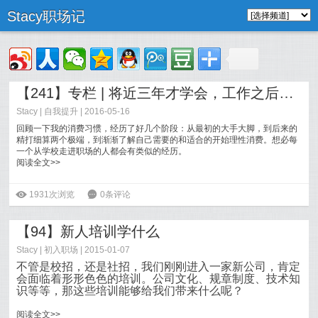
Stacy职场记
【241】专栏 | 将近三年才学会，工作之后如何花钱
Stacy
|
自我提升
| 2016-05-16
回顾一下我的消费习惯，经历了好几个阶段：从最初的大手大脚，到后来的
精打细算两个极端，到渐渐了解自己需要的和适合的开始理性消费。想必每
一个从学校走进职场的人都会有类似的经历。
阅读全文>>
ė
1931次浏览
6
0条评论
【94】新人培训学什么
Stacy
|
初入职场
| 2015-01-07
不管是校招，还是社招，我们刚刚进入一家新公司，肯定
会面临着形形色色的培训。公司文化、规章制度、技术知
识等等，那这些培训能够给我们带来什么呢？
阅读全文>>