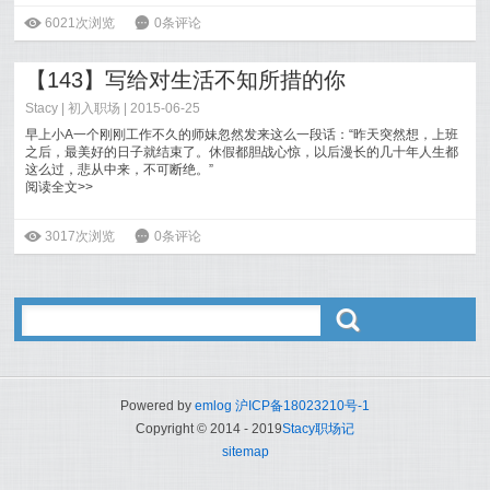
一问永远不知道在忙什么。
ė
6021次浏览
6
0条评论
阅读全文>>
【143】写给对生活不知所措的你
Stacy
|
初入职场
| 2015-06-25
早上小A一个刚刚工作不久的师妹忽然发来这么一段话：“昨天突然想，上班
之后，最美好的日子就结束了。休假都胆战心惊，以后漫长的几十年人生都
这么过，悲从中来，不可断绝。”
阅读全文>>
ė
3017次浏览
6
0条评论
ő
Powered by
emlog
沪ICP备18023210号-1
Copyright © 2014 - 2019
Stacy职场记
sitemap