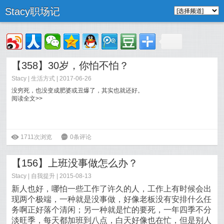
Stacy职场记
【358】30岁，你怕不怕？
Stacy
|
生活方式
| 2017-06-26
没穷死，也没变成肥婆或丑爆了，其实也就还好。
阅读全文>>
ė
1711次浏览
6
0条评论
【156】上班没事做怎么办？
Stacy
|
自我提升
| 2015-08-13
新人也好，哪怕一些工作了许久的人，工作上有时候会出
现两个极端，一种就是没事做，好像老板没有安排什么任
务啊正好落个清闲；另一种就是忙的要死，一年四季不分
淡旺季，每天都加班到八点，白天好像也在忙，但是别人