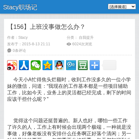
Stacy职场记
【156】上班没事做怎么办？
作者：
Stacy
分类：
自我提升
发布于：2015-8-13 21:11
ė
6024次浏览
6
0条评论
今天小A忙得焦头烂额时，收到工作没多久的一位小学
妹的微信，问道：“我现在的工作基本都是一些项目辅助
工作，比如今天，业务上的灵活都已经完成，剩下的时间
应该干些什么呢？”
觉得这个问题还挺普遍的。新人也好，哪怕一些工作
了许久的人，工作上有时候会出现两个极端，一种就是没
事做，好像老板没有安排什么任务啊正好落个清闲；另一