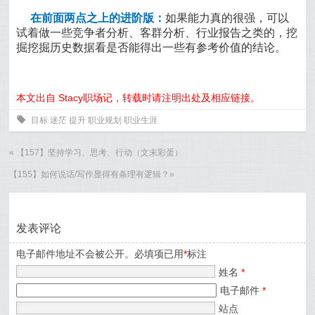
在前面两点之上的进阶版：
如果能力真的很强，可以
试着做一些竞争者分析、客群分析、行业报告之类的，挖
掘挖掘历史数据看是否能得出一些有参考价值的结论。
本文出自 Stacy职场记，转载时请注明出处及相应链接。
0
目标
迷茫
提升
职业规划
职业生涯
«
【157】坚持学习、思考、行动（文末彩蛋）
【155】如何说话/写作显得有条理有逻辑？
»
发表评论
电子邮件地址不会被公开。必填项已用
*
标注
姓名
*
电子邮件
*
站点