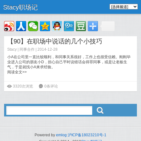
Stacy职场记
【90】在职场中说话的几个小技巧
Stacy
|
同事合作
| 2014-12-28
小A在公司里一直比较顺利，和同事关系很好，工作上也很受信赖。刚刚毕
业进入公司的朋友小D，担心自己平时说错话会得罪同事，或是让老板生
气，于是就找小A来求经验。
阅读全文>>
ė
3320次浏览
6
0条评论
ő
Powered by
emlog
沪ICP备18023210号-1