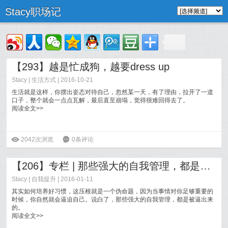
Stacy职场记
【293】越是忙成狗，越要dress up
Stacy
|
生活方式
| 2016-10-21
生活就是这样，你摆出姿态对待自己，忽然某一天，有了理由，拉开了一道
口子，整个就会一点点瓦解，最后直至崩塌，觉得很难回得去了。
阅读全文>>
ė
2042次浏览
6
0条评论
【206】专栏 | 那些强大的自我管理，都是被逼出来的
Stacy
|
自我提升
| 2016-01-11
其实如何培养好习惯，这压根就是一个伪命题，因为当事情对你足够重要的
时候，你自然就会逼迫自己。说白了，那些强大的自我管理，都是被逼出来
的。
阅读全文>>