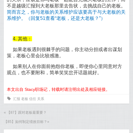
不是越级汇报到大老板那里去告状，去挑战自己的老板。
简而言之，你与老板的关系维护应该要高于与大老板的关
系维护。（回复51查看“老板，还是大老板？”）
4. 其他：
如果老板遇到很棘手的问题，你主动分担或者出谋划
策，老板心里会比较感激。
如果别人在你面前抱怨你老板，即使你心里同意对方
观点，也不要附和，简单笑笑岔开话题就好。
本文出自 Stacy职场记，转载时请注明出处及相应链接。
0
汇报
老板
信任
关系
«
【87】跟对老板最重要？
【85】如何制定绩效目标？
»