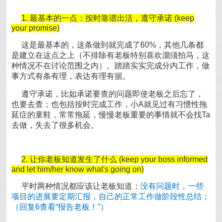
1. 最基本的一点：按时靠谱出活，遵守承诺 (keep
your promise)
这是最基本的，这条做到就完成了60%，其他几条都
是建立在这点之上（不排除有老板特别喜欢溜须拍马，这
种情况不在讨论范围之内）。踏踏实实完成分内工作，做
事方式有条有理，表达有理有据。
遵守承诺，比如承诺要查的问题即使老板之后忘了，
也要去查；也包括按时完成工作，小A就见过有习惯性拖
延症的童鞋，常常拖延，慢慢老板重要的事情就不会找Ta
去做，失去了很多机会。
2. 让你老板知道发生了什么 (keep your boss informed
and let him/her know what's going on)
平时两种情况都应该让老板知道：
没有问题时，一些
项目的进展要定期汇报，自己的正常工作做阶段性总结；
（回复6查看“报告老板！”）