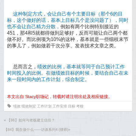
这种制定方式，会让自己有个主要目标（那个6的目
标，这个做好的话，基本上目标几个是没问题了），同时
也不会让自己精力分散，
例如有两个比例特别接近的
451，那4和5就都得做到足够好，反而可能让自己两个都
做不好。而比例项为10%的这种，基本就是一些细枝末节
的事儿了，例如做若干次分享、发表技术文章之类。
总而言之，
绩效的比例，基本就等同于自己预计工作
时间投入的比例。在做绩效目标的时候，要结合自己在未
来一段时间内的工作计划，综合制定。
本文出自 Stacy职场记，转载时请注明出处及相应链接。
0
绩效
绩效制定
工作计划
工作安排
目标
考核
«
【86】如何与老板建立信任？
【84】我在做什么——访谈系列4 (律师)
»