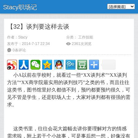
Stacy职场记
【32】谈判要这样去谈
作者：
Stacy
分类：
工作技能
发布于：2014-7-17 22:34
ė
2361次浏览
6
0条评论
小A以前在学校时，就看过一些“XX谈判术
”“XX谈判
方法
”“XX商学院最实用的谈判技巧
”之类的书，而且往往
这类书，图书馆里好久都借不到，预约
都要预约很久，可
见不管是学生，还是职场人士，大家对谈判都有很强的需
求。
这类书里，往往会花大篇幅去讲你要理解对方的情感
需求啦，附上若干个小故事，可是事后想一想，好像没有