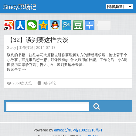
Stacy职场记
【32】谈判要这样去谈
Stacy
|
工作技能
| 2014-07-17
谈判的书籍，往往会花大篇幅去讲你要理解对方的情感需求啦，附上若干个
小故事，可是事后想一想，好像没有get什么通用的技能。工作之后，小A周
围资历深厚谈判高手告诉小A，谈判要这样去谈。
阅读全文>>
ė
2360次浏览
6
0条评论
ő
Powered by
emlog
沪ICP备18023210号-1